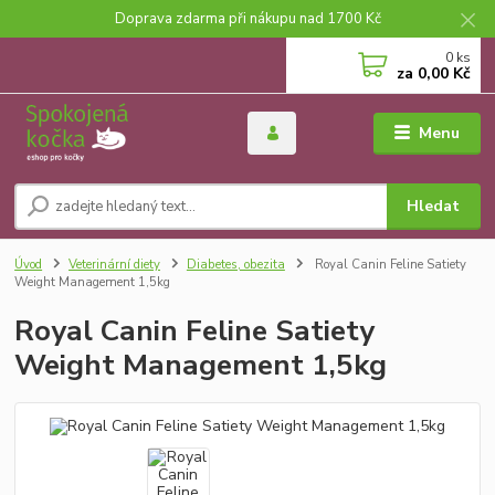
Doprava zdarma při nákupu nad 1700 Kč
0
ks
za
0,00 Kč
Menu
Hledat
Úvod
Veterinární diety
Diabetes, obezita
Royal Canin Feline Satiety
Weight Management 1,5kg
Royal Canin Feline Satiety
Weight Management 1,5kg