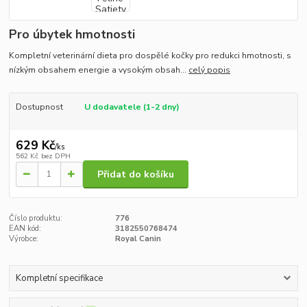
Pro úbytek hmotnosti
Kompletní veterinární dieta pro dospělé kočky pro redukci hmotnosti, s
nízkým obsahem energie a vysokým obsah...
celý popis
Dostupnost
U dodavatele (1-2 dny)
629 Kč
/
ks
562 Kč
bez DPH
Přidat do košíku
Číslo produktu:
776
EAN kód:
3182550768474
Výrobce:
Royal Canin
Kompletní specifikace