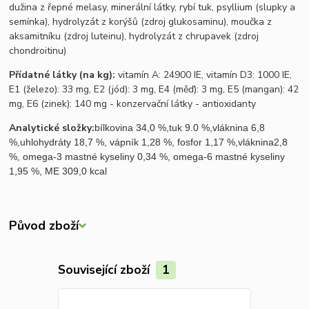
dužina z řepné melasy, minerální látky, rybí tuk, psyllium (slupky a
semínka), hydrolyzát z korýšů (zdroj glukosaminu), moučka z
aksamitníku (zdroj luteinu), hydrolyzát z chrupavek (zdroj
chondroitinu)
Přídatné látky (na kg):
vitamín A: 24900 IE, vitamín D3: 1000 IE,
E1 (železo): 33 mg, E2 (jód): 3 mg, E4 (měď): 3 mg, E5 (mangan): 42
mg, E6 (zinek): 140 mg - konzervační látky - antioxidanty
Analytické složky:
bílkovina 34,0 %,tuk 9.0 %,vláknina 6,8
%,uhlohydráty 18,7 %, vápník 1,28 %, fosfor 1,17 %,vláknina2,8
%, omega-3 mastné kyseliny 0,34 %, omega-6 mastné kyseliny
1,95 %, ME 309,0 kcal
Původ zboží
Související zboží
1