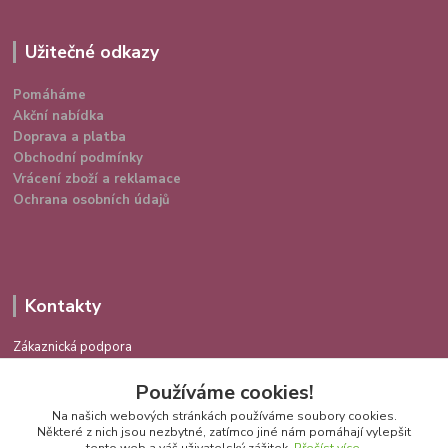
Užitečné odkazy
Pomáháme
Akční nabídka
Doprava a platba
Obchodní podmínky
Vrácení zboží a reklamace
Ochrana osobních údajů
Kontakty
Zákaznická podpora
724 639 336
Používáme cookies!
(Po-Pá 9-16 hod.)
Na našich webových stránkách používáme soubory cookies.
info@spokojenakocka.cz
Některé z nich jsou nezbytné, zatímco jiné nám pomáhají vylepšit