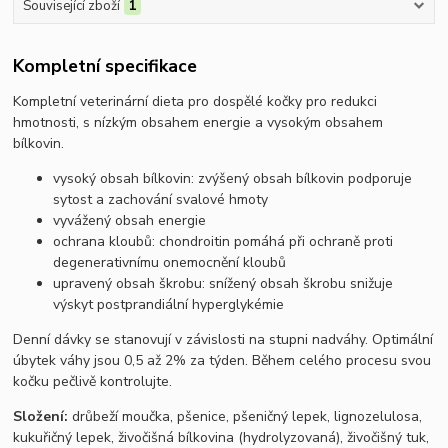
Související zboží
1
Kompletní specifikace
Kompletní veterinární dieta pro dospělé kočky pro redukci
hmotnosti, s nízkým obsahem energie a vysokým obsahem
bílkovin.
vysoký obsah bílkovin: zvýšený obsah bílkovin podporuje
sytost a zachování svalové hmoty
vyvážený obsah energie
ochrana kloubů: chondroitin pomáhá při ochraně proti
degenerativnímu onemocnění kloubů
upravený obsah škrobu: snížený obsah škrobu snižuje
výskyt postprandiální hyperglykémie
Denní dávky se stanovují v závislosti na stupni nadváhy. Optimální
úbytek váhy jsou 0,5 až 2% za týden. Během celého procesu svou
kočku pečlivě kontrolujte.
Složení:
drůbeží moučka, pšenice, pšeničný lepek, lignozelulosa,
kukuřičný lepek, živočišná bílkovina (hydrolyzovaná), živočišný tuk,