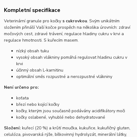
Kompletní specifikace
Veterinární granule pro kočky
s cukrovkou
. Svým unikátním
složením přináší Vaší kočce prospěch na několika úrovních: zdraví
močových cest, zdravé trávení, regulace hladiny cukru v krvi a
regulace hmotnosti. S kuřecím masem.
nízký obsah tuku
vysoký obsah vlákniny pomáhá regulovat hladinu cukru v
krvi
účinný obsah L-karnitinu
optimální směs rozpustné a nerozpustné vlákniny
Není určeno pro:
koťata
březí nebo kojící kočky
kočky, kterým jsou současně podávány acidifikátory moči
kočky oslabené, vyhublé nebo dehydratované
Složení:
kuřecí (20 %) a krůtí moučka, kukuřice, kukuřičný gluten,
celulóza, pivovarská rýže, bílkovinný hydrolyzát, minerální látky,