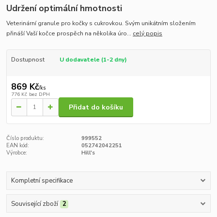
Udržení optimální hmotnosti
Veterinární granule pro kočky s cukrovkou. Svým unikátním složením
přináší Vaší kočce prospěch na několika úro...
celý popis
Dostupnost
U dodavatele (1-2 dny)
869 Kč
/
ks
776 Kč
bez DPH
Přidat do košíku
Číslo produktu:
999552
EAN kód:
052742042251
Výrobce:
Hill's
Kompletní specifikace
Související zboží
2