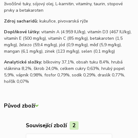
živočišné tuky, sójový olej, L-karnitin, vitamíny, taurin, stopové
prvky a betakaroten
Zdroj sacharidů:
kukuřice, pivovarská rýže
Doplňkové látky:
vitamín A (4.959 IU/kg), vitamín D3 (467 IU/kg),
vitamín E (500 mg/kg), vitamín C (85 mg/kg), betakaroten (1,5
mg/kg), železo (59,4 mg/kg), jód (0,9 mg/kg), měď (5,9 mg/kg),
mangan (6,1 mg/kg), zinek (123 mg/kg), selen (0,1 mg/kg)
Analytické složky:
bílkoviny 37,1%, obsah tuku 8,4%, hrubá
vláknina 8,2%, škrob 24,0%, celkem cukry 0,63%, hrubý popel
5,9%, vápník 0,98%, fosfor 0,79%, sodík 0,29%, draslík 0,77%,
hořčík 0,07%
Původ zboží
Související zboží
2