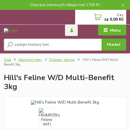
Doprava zdarma při nákupu nad 1700 Kč
0
ks
za
0,00 Kč
Menu
Hledat
Úvod
Veterinární diety
Diabetes, obezita
Hill's Feline W/D Multi-
Benefit 3kg
Hill's Feline W/D Multi-Benefit
3kg