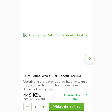
Hill's Feline W/D Multi-Benefit 12x85g
Hill's Felin
Veterinární dieta pro regulaci hladiny cukru v
Veterinární d
krvi, regulaci hmotnosti a zdravé trávení.
krvi, regulac
Krmivo obsahuje vyso...
Krmivo obsah
449 Kč
54 Kč
U dodavatele (1-2
/
ks
/
ks
dny)
401 Kč
bez DPH
48 Kč
bez D
Přidat do košíku