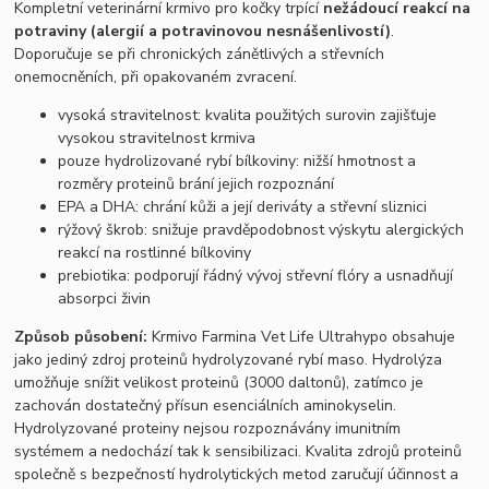
Kompletní veterinární krmivo pro kočky trpící
nežádoucí reakcí na
potraviny (alergií a potravinovou nesnášenlivostí)
.
Doporučuje se při chronických zánětlivých a střevních
onemocněních, při opakovaném zvracení.
vysoká stravitelnost: kvalita použitých surovin zajišťuje
vysokou stravitelnost krmiva
pouze hydrolizované rybí bílkoviny: nižší hmotnost a
rozměry proteinů brání jejich rozpoznání
EPA a DHA: chrání kůži a její deriváty a střevní sliznici
rýžový škrob: snižuje pravděpodobnost výskytu alergických
reakcí na rostlinné bílkoviny
prebiotika: podporují řádný vývoj střevní flóry a usnadňují
absorpci živin
Způsob působení:
Krmivo Farmina Vet Life Ultrahypo obsahuje
jako jediný zdroj proteinů hydrolyzované rybí maso. Hydrolýza
umožňuje snížit velikost proteinů (3000 daltonů), zatímco je
zachován dostatečný přísun esenciálních aminokyselin.
Hydrolyzované proteiny nejsou rozpoznávány imunitním
systémem a nedochází tak k sensibilizaci. Kvalita zdrojů proteinů
společně s bezpečností hydrolytických metod zaručují účinnost a