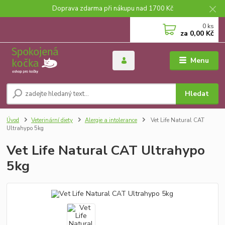
Doprava zdarma při nákupu nad 1700 Kč
0
ks
za
0,00 Kč
Menu
Hledat
Úvod
Veterinární diety
Alergie a intolerance
Vet Life Natural CAT
Ultrahypo 5kg
Vet Life Natural CAT Ultrahypo
5kg