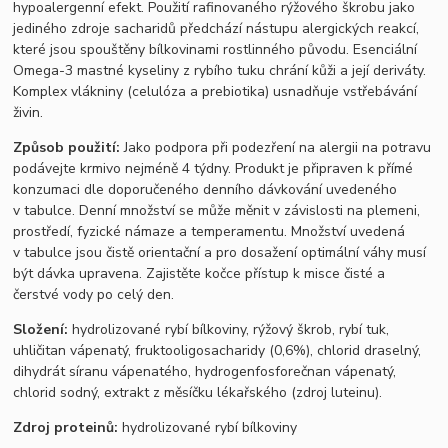
hypoalergenní efekt. Použití rafinovaného rýžového škrobu jako
jediného zdroje sacharidů předchází nástupu alergických reakcí,
které jsou spouštěny bílkovinami rostlinného původu. Esenciální
Omega-3 mastné kyseliny z rybího tuku chrání kůži a její deriváty.
Komplex vlákniny (celulóza a prebiotika) usnadňuje vstřebávání
živin.
Způsob použití:
Jako podpora při podezření na alergii na potravu
podávejte krmivo nejméně 4 týdny. Produkt je připraven k přímé
konzumaci dle doporučeného denního dávkování uvedeného
v tabulce. Denní množství se může měnit v závislosti na plemeni,
prostředí, fyzické námaze a temperamentu. Množství uvedená
v tabulce jsou čistě orientační a pro dosažení optimální váhy musí
být dávka upravena. Zajistěte kočce přístup k misce čisté a
čerstvé vody po celý den.
Složení:
hydrolizované rybí bílkoviny, rýžový škrob, rybí tuk,
uhličitan vápenatý, fruktooligosacharidy (0,6%), chlorid draselný,
dihydrát síranu vápenatého, hydrogenfosforečnan vápenatý,
chlorid sodný, extrakt z měsíčku lékařského (zdroj luteinu).
Zdroj proteinů:
hydrolizované rybí bílkoviny