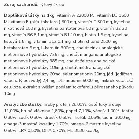
Zdroj sacharidů:
rýžový škrob
Doplňkové látky na 1kg
: vitamín A 22000 MJ, vitamín D3 1500
MJ, vitamín E (alfa-tokoferol) 600 mg, vitamín C 300 mg, kyselina
nikotinová 150 mg, kyselina pantotenová 50 mg, vitamín B2 20
mg, vitamín B6 8,1 mg, vitamín B1 10 mg, biotin 1,5 mg, kyselina
listová 1,5 mg, vitamín B12 0,1 mg, cholin chlorid 2500 mg,
betakaroten 5 mg, L-karnitin 300mg, chelát zinku analogické
metioninové hydrolázy 725 mg, chelát manganu analogické
metioninové hydrolázy 385 mg, chelát železa analogické
metioninové hydrolázy 185mg, chelát mědi analogické
metioninové hydrolázy 60mg, selenometionin 20mg, jód (jodičnan
vápenatý bezvodý) 2,4 mg, DL-metionin 5000 mg, mikrokrystalická
celulóza, extrakt s vyšším podílem tokoferolu přirozeného původu
10mg
Analytické složky:
hrubý protein 28,00%, čisté tuky a oleje
11,00%, hrubá vláknina 1,80%, popel 7,10%, vápník 1,00%, fosfor
0,80%, sodík 0,80%, draslík 0,60%, hořčík 0,06%, taurin 3000mg,
omega-3 mastné kyseliny 1,70%, omega-6 mastné kyseliny
0,50%, EPA 0,50%, DHA 0,70%,
ME 3530 kcal/kg