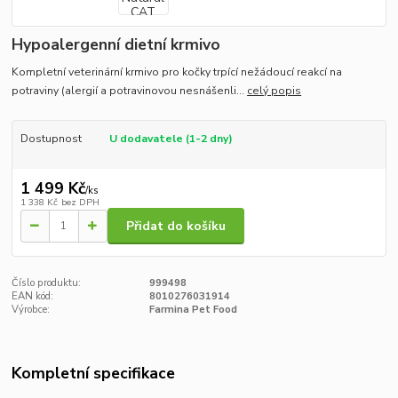
Hypoalergenní dietní krmivo
Kompletní veterinární krmivo pro kočky trpící nežádoucí reakcí na
potraviny (alergií a potravinovou nesnášenli...
celý popis
Dostupnost
U dodavatele (1-2 dny)
1 499 Kč
/
ks
1 338 Kč
bez DPH
Přidat do košíku
Číslo produktu:
999498
EAN kód:
8010276031914
Výrobce:
Farmina Pet Food
Kompletní specifikace