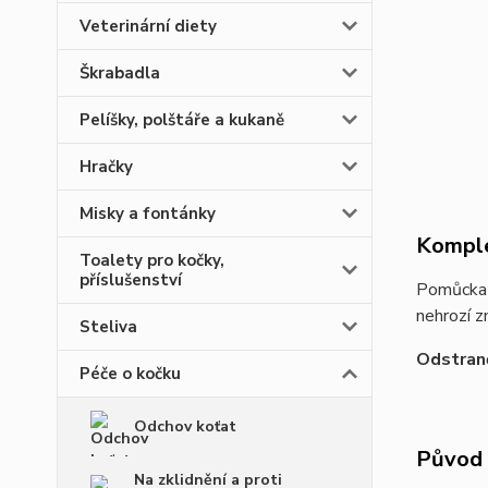
Veterinární diety
Škrabadla
Pelíšky, polštáře a kukaně
Hračky
Misky a fontánky
Komple
Toalety pro kočky,
příslušenství
Pomůck
nehrozí z
Steliva
Odstraně
Péče o kočku
Odchov koťat
Původ 
Na zklidnění a proti