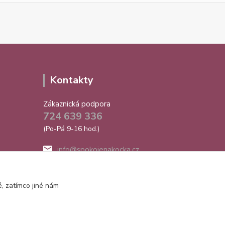
Kontakty
Zákaznická podpora
724 639 336
(Po-Pá 9-16 hod.)
info@spokojenakocka.cz
, zatímco jiné nám