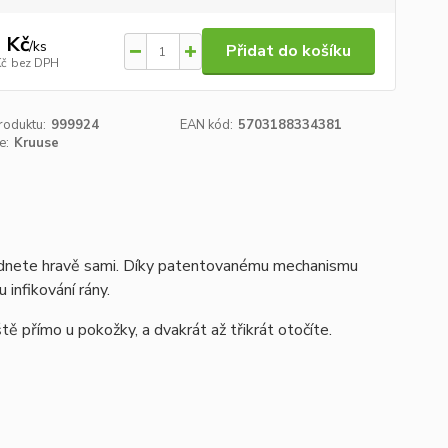
 Kč
/
ks
Přidat do košíku
Kč
bez DPH
roduktu:
999924
EAN kód:
5703188334381
e:
Kruuse
ládnete hravě sami. Díky patentovanému mechanismu
 infikování rány.
tě přímo u pokožky, a dvakrát až třikrát otočíte.