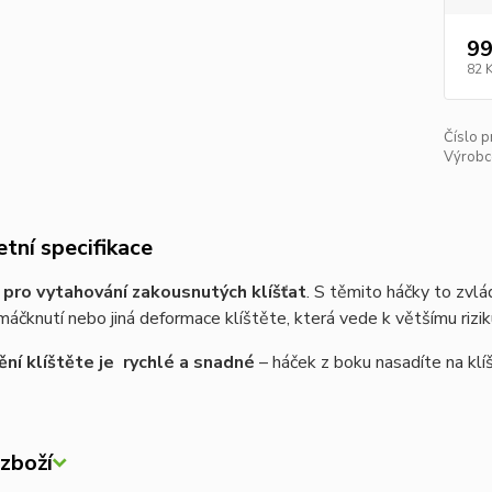
99
82 
Číslo p
Výrobc
tní specifikace
a
pro vytahování zakousnutých klíšťat
. S těmito háčky to zv
máčknutí nebo jiná deformace klíštěte, která vede k většímu riziku
ní klíštěte je rychlé a snadné
– háček z boku nasadíte na klíš
zboží