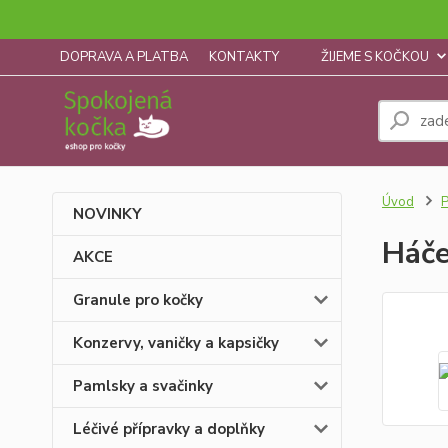
DOPRAVA A PLATBA
KONTAKTY
ŽIJEME S KOČKOU
Úvod
P
NOVINKY
Háče
AKCE
Granule pro kočky
Konzervy, vaničky a kapsičky
Pamlsky a svačinky
Léčivé přípravky a doplňky