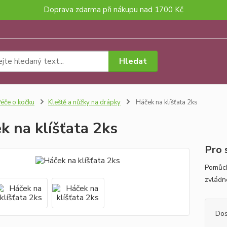
Doprava zdarma při nákupu nad 1700 Kč
Hledat
éče o kočku
Kleště a nůžky na drápky
Háček na klíšťata 2ks
k na klíšťata 2ks
Pro 
Pomůck
zvládn
Dos