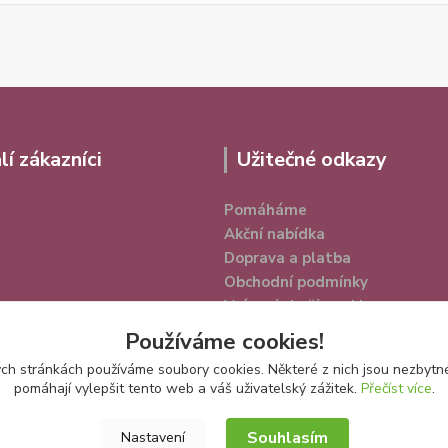
lí zákazníci
Užitečné odkazy
Pomáháme
Akční nabídka
Doprava a platba
Obchodní podmínky
Vrácení zboží a reklamace
Ochrana osobních údajů
Používáme cookies!
h stránkách používáme soubory cookies. Některé z nich jsou nezbytné
pomáhají vylepšit tento web a váš uživatelský zážitek.
Přečíst více
.
Souhlasím
Nastavení