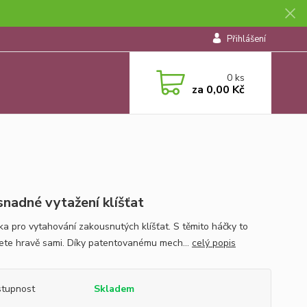
Přihlášení
0
ks
za
0,00 Kč
snadné vytažení klíšťat
a pro vytahování zakousnutých klíšťat. S těmito háčky to
ete hravě sami. Díky patentovanému mech...
celý popis
tupnost
Skladem