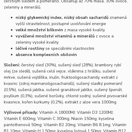
čerstvým sleďem a pomeranči. Obsahují až 70% masa, 30% ovoce,
zeleniny a minerálů.
nízký glykemický index, nízký obsah sacharidů
znamená
vyšší stravitelnost, postupné uvolňování energie
velké množství bílkovin
z masa vysoké kvality
vyvážené množství vitamínů a minerálů
z ovoce a
zeleniny vysoké kvality
léčivé rostliny
se speciálními vlastnostmi
absence komplexních obilovin
Složení:
čerstvý sleď (30%), sušený sleď (28%), brambory, rybí
olej (ze sledě), sušená celá vejce, vláknina z hrášku, sušené
mrkve, sušená vojtěška, inulin, fruktooligosacharidy, extrakt z
kvasnic (zdroj mannanoligosacharidů), sušený sladký pomeranč
(0,5%), sušená jablka, sušené granátové jablko, sušený špenát,
psyllium (0,3%), sušené borůvky, chlorid sodný, sušené pivovarské
kvasnice, kořen kurkumy (0,2%), extrakt z aloe vera 1000mg
Výživové přísady:
Vitamín A 18000MJ; Vitamín D3 1200MJ;
Vitamín E 600mg; Vitamín C 300mg; Niacin 150mg; kyselina
pantothenová 50mg; Vitamín B2 20mg; Vitamín B6 8.1mg; Vitamín
B1 10mg; Vitamín H 1.50mg; kyselina listová 1.50mg; Vitamín B12