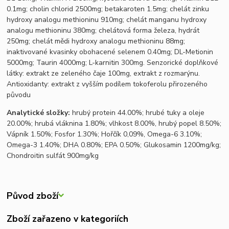
0.1mg; cholin chlorid 2500mg; betakaroten 1.5mg; chelát zinku
hydroxy analogu methioninu 910mg; chelát manganu hydroxy
analogu methioninu 380mg; chelátová forma železa, hydrát
250mg; chelát mědi hydroxy analogu methioninu 88mg;
inaktivované kvasinky obohacené selenem 0.40mg; DL-Metionin
5000mg; Taurin 4000mg; L-karnitin 300mg. Senzorické doplňkové
látky: extrakt ze zeleného čaje 100mg, extrakt z rozmarýnu.
Antioxidanty: extrakt z vyšším podílem tokoferolu přirozeného
původu
Analytické složky:
hrubý protein 44.00%; hrubé tuky a oleje
20.00%; hrubá vláknina 1.80%; vlhkost 8.00%, hrubý popel 8.50%;
Vápník 1.50%; Fosfor 1.30%; Hořčík 0,09%, Omega-6 3.10%;
Omega-3 1.40%; DHA 0.80%; EPA 0.50%; Glukosamin 1200mg/kg;
Chondroitin sulfát 900mg/kg
Původ zboží
Zboží zařazeno v kategoriích