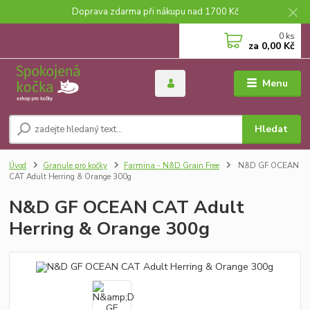
Doprava zdarma při nákupu nad 1700 Kč
0
ks
za
0,00 Kč
Menu
Hledat
Úvod
Granule pro kočky
Farmina - N&D Grain Free
N&D GF OCEAN
CAT Adult Herring & Orange 300g
N&D GF OCEAN CAT Adult
Herring & Orange 300g