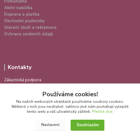
Pomáháme
Akční nabídka
Doprava a platba
Obchodní podmínky
Vrácení zboží a reklamace
Ochrana osobních údajů
Kontakty
Zákaznická podpora
724 639 336
Používáme cookies!
(Po-Pá 9-16 hod.)
Na našich webových stránkách používáme soubory cookies.
info@spokojenakocka.cz
Některé z nich jsou nezbytné, zatímco jiné nám pomáhají vylepšit
tento web a váš uživatelský zážitek.
Přečíst více
.
Souhlasím
Nastavení