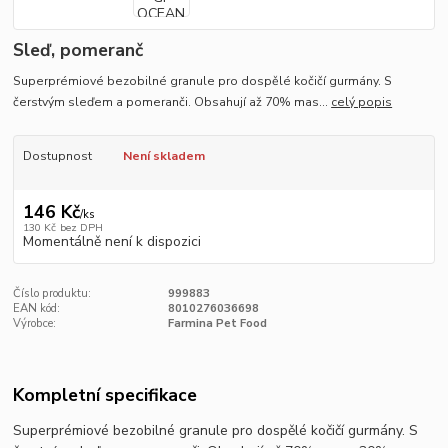
Sleď, pomeranč
Superprémiové bezobilné granule pro dospělé kočičí gurmány. S
čerstvým sleďem a pomeranči. Obsahují až 70% mas...
celý popis
Dostupnost
Není skladem
146 Kč
/
ks
130 Kč
bez DPH
Momentálně není k dispozici
Číslo produktu:
999883
EAN kód:
8010276036698
Výrobce:
Farmina Pet Food
Kompletní specifikace
Superprémiové bezobilné granule pro dospělé kočičí gurmány. S