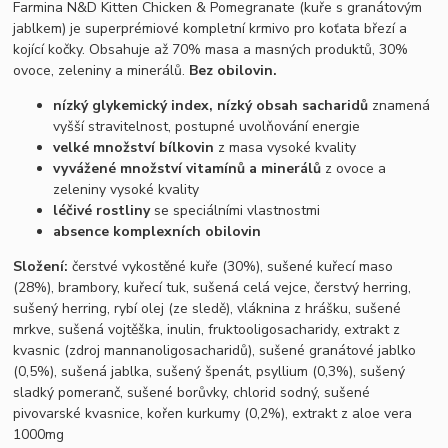
Farmina N&D Kitten Chicken & Pomegranate (kuře s granátovým
jablkem) je superprémiové kompletní krmivo pro koťata březí a
kojící kočky. Obsahuje až 70% masa a masných produktů, 30%
ovoce, zeleniny a minerálů.
Bez obilovin.
nízký glykemický index, nízký obsah sacharidů
znamená
vyšší stravitelnost, postupné uvolňování energie
velké množství bílkovin
z masa vysoké kvality
vyvážené množství vitamínů a minerálů
z ovoce a
zeleniny vysoké kvality
léčivé rostliny
se speciálními vlastnostmi
absence komplexních obilovin
Složení:
čerstvé vykostěné kuře (30%), sušené kuřecí maso
(28%), brambory, kuřecí tuk, sušená celá vejce, čerstvý herring,
sušený herring, rybí olej (ze sledě), vláknina z hrášku, sušené
mrkve, sušená vojtěška, inulin, fruktooligosacharidy, extrakt z
kvasnic (zdroj mannanoligosacharidů), sušené granátové jablko
(0,5%), sušená jablka, sušený špenát, psyllium (0,3%), sušený
sladký pomeranč, sušené borůvky, chlorid sodný, sušené
pivovarské kvasnice, kořen kurkumy (0,2%), extrakt z aloe vera
1000mg