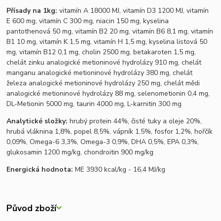
Přísady na 1kg:
vitamín A 18000 MJ, vitamín D3 1200 MJ, vitamín
E 600 mg, vitamín C 300 mg, niacin 150 mg, kyselina
pantothenová 50 mg, vitamín B2 20 mg, vitamín B6 8,1 mg, vitamín
B1 10 mg, vitamín K 1,5 mg, vitamín H 1,5 mg, kyselina listová 50
mg, vitamín B12 0,1 mg, cholin 2500 mg, betakaroten 1,5 mg,
chelát zinku analogické metioninové hydrolázy 910 mg, chelát
manganu analogické metioninové hydrolázy 380 mg, chelát
železa analogické metioninové hydrolázy 250 mg, chelát mědi
analogické metioninové hydrolázy 88 mg, selenometionin 0,4 mg,
DL-Metionin 5000 mg, taurin 4000 mg, L-karnitin 300 mg
Analytické složky:
hrubý protein 44%, čisté tuky a oleje 20%,
hrubá vláknina 1,8%, popel 8,5%, vápník 1,5%, fosfor 1,2%, hořčík
0,09%, Omega-6 3,3%, Omega-3 0,9%, DHA 0,5%, EPA 0,3%,
glukosamin 1200 mg/kg, chondroitin 900 mg/kg
Energická hodnota:
ME 3930 kcal/kg - 16,4 MJ/kg
Původ zboží