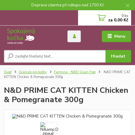
Doprava zdarma při nákupu nad 1700 Kč
0
ks
za
0,00 Kč
Menu
Hledat
Úvod
Granule pro kočky
Farmina - N&D Grain Free
N&D PRIME CAT
KITTEN Chicken & Pomegranate 300g
N&D PRIME CAT KITTEN Chicken
& Pomegranate 300g