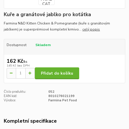
Kuře a granátové jablko pro koťátka
Farmina N&D Kitten Chicken & Pomegranate (kuře s granátovým
jablkem) je superprémiové kompletní krmivo...
celý popis
Dostupnost
Skladem
162 Kč
/
ks
145 Kč
bez DPH
Přidat do košíku
Číslo produktu:
052
EAN kód:
8010276021199
Výrobce:
Farmina Pet Food
Kompletní specifikace