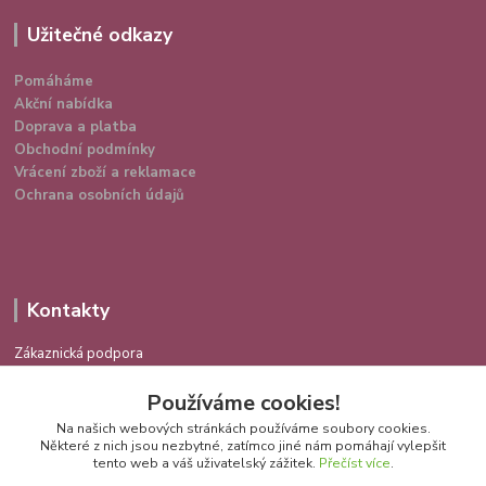
Užitečné odkazy
Pomáháme
Akční nabídka
Doprava a platba
Obchodní podmínky
Vrácení zboží a reklamace
Ochrana osobních údajů
Kontakty
Zákaznická podpora
724 639 336
Používáme cookies!
(Po-Pá 9-16 hod.)
Na našich webových stránkách používáme soubory cookies.
info@spokojenakocka.cz
Některé z nich jsou nezbytné, zatímco jiné nám pomáhají vylepšit
tento web a váš uživatelský zážitek.
Přečíst více
.