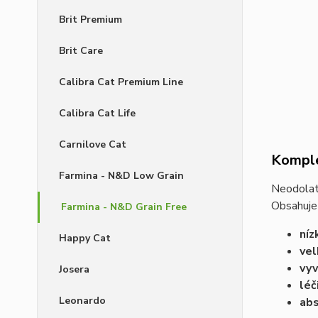
Brit Premium
Brit Care
Calibra Cat Premium Line
Calibra Cat Life
Carnilove Cat
Komple
Farmina - N&D Low Grain
Neodolate
Obsahuje
Farmina - N&D Grain Free
níz
Happy Cat
vel
vyv
Josera
léč
Leonardo
abs