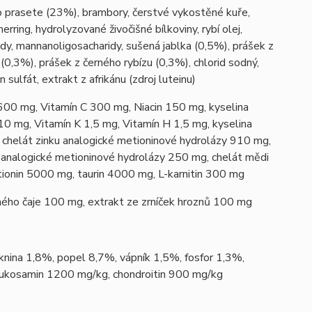
 prasete (23%), brambory, čerstvé vykostěné kuře,
erring, hydrolyzované živočišné bílkoviny, rybí olej,
ridy, mannanoligosacharidy, sušená jablka (0,5%), prášek z
0,3%), prášek z černého rybízu (0,3%), chlorid sodný,
ulfát, extrakt z afrikánu (zdroj luteinu)
00 mg, Vitamín C 300 mg, Niacin 150 mg, kyselina
0 mg, Vitamín K 1,5 mg, Vitamín H 1,5 mg, kyselina
 chelát zinku analogické metioninové hydrolázy 910 mg,
 analogické metioninové hydrolázy 250 mg, chelát mědi
ionin 5000 mg, taurin 4000 mg, L-karnitin 300 mg
ného čaje 100 mg, extrakt ze zrníček hroznů 100 mg
knina 1,8%, popel 8,7%, vápník 1,5%, fosfor 1,3%,
kosamin 1200 mg/kg, chondroitin 900 mg/kg