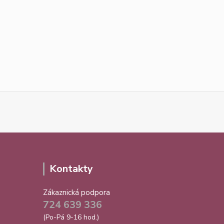
Kontakty
Zákaznická podpora
724 639 336
(Po-Pá 9-16 hod.)