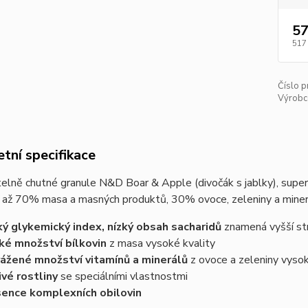
57
517
Číslo p
Výrobc
tní specifikace
lně chutné granule N&D Boar & Apple (divočák s jablky), super
 až 70% masa a masných produktů, 30% ovoce, zeleniny a miner
ký glykemický index, nízký obsah sacharidů
znamená vyšší st
ké množství bílkovin
z masa vysoké kvality
ážené množství vitamínů a minerálů
z ovoce a zeleniny vysok
ivé rostliny
se speciálními vlastnostmi
ence komplexních obilovin