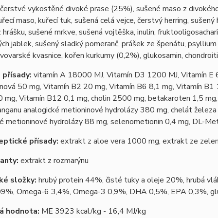
čerstvé vykostěné divoké prase (25%), sušené maso z divokého
řecí maso, kuřecí tuk, sušená celá vejce, čerstvý herring, sušený h
z hrášku, sušené mrkve, sušená vojtěška, inulin, fruktooligosacha
ch jablek, sušený sladký pomeranč, prášek ze špenátu, psyllium (
vovarské kvasnice, kořen kurkumy (0,2%), glukosamin, chondroitin s
 přísady:
vitamín A 18000 MJ, Vitamín D3 1200 MJ, Vitamín E 6
nová 50 mg, Vitamín B2 20 mg, Vitamín B6 8,1 mg, Vitamín B1 1
0 mg, Vitamín B12 0,1 mg, cholin 2500 mg, betakaroten 1,5 mg,
anganu analogické metioninové hydrolázy 380 mg, chelát železa
ké metioninové hydrolázy 88 mg, selenometionin 0,4 mg, DL-Met
ptické přísady:
extrakt z aloe vera 1000 mg, extrakt ze zele
anty:
extrakt z rozmarýnu
ké složky:
hrubý protein 44%, čisté tuky a oleje 20%, hrubá vlá
,09%, Omega-6 3,4%, Omega-3 0,9%, DHA 0,5%, EPA 0,3%, glu
á hodnota:
ME 3923 kcal/kg - 16,4 MJ/kg