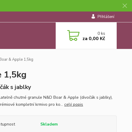
Přihlášení
0
ks
za
0,00 Kč
oar & Apple 1,5kg
 1,5kg
čák s jablky
atelně chutné granule N&D Boar & Apple (divočák s jablky),
rémiové kompletní krmivo pro ko...
celý popis
tupnost
Skladem