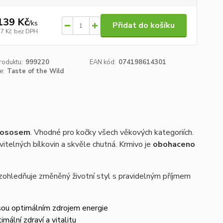
139 Kč
/
ks
Přidat do košíku
17 Kč
bez DPH
roduktu:
999220
EAN kód:
074198614301
e:
Taste of the Wild
 lososem
. Vhodné pro kočky všech věkových kategoriích.
itelných bílkovin a skvěle chutná. Krmivo je
obohaceno
ohledňuje změněný životní styl s pravidelným příjmem
 jsou optimálním zdrojem energie
mální zdraví a vitalitu