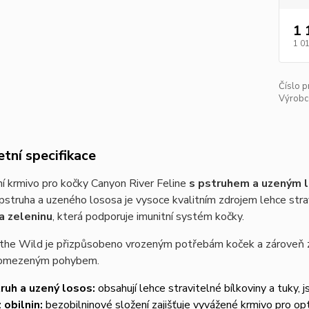
1 
1 0
Číslo p
Výrobc
tní specifikace
í krmivo pro kočky Canyon River Feline
s pstruhem a uzeným
struha a uzeného lososa je vysoce kvalitním zdrojem lehce strav
a zeleninu
, která podporuje imunitní systém kočky.
 the Wild je přizpůsobeno vrozeným potřebám koček a zároveň z
 omezeným pohybem.
ruh a uzený losos:
obsahují lehce stravitelné bílkoviny a tuky,
 obilnin:
bezobilninové složení zajišťuje vyvážené krmivo pro opti