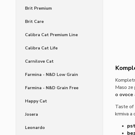
Brit Premium
Brit Care
Calibra Cat Premium Line
Calibra Cat Life
Carnilove Cat
Komple
Farmina - N&D Low Grain
Kompletn
Maso ze p
Farmina - N&D Grain Free
o ovoce 
Happy Cat
Taste of
krmiva a
Josera
pst
Leonardo
bez