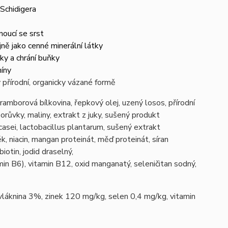
Schidigera
noucí se srst
jně jako cenné minerální látky
nky a chrání buňky
míny
 přírodní, organicky vázané formě
ramborová bílkovina, řepkový olej, uzený losos, přírodní
borůvky, maliny, extrakt z juky, sušený produkt
casei, lactobacillus plantarum, sušený extrakt
, niacin, mangan proteinát, měď proteinát, síran
iotin, jodid draselný,
amin B6), vitamin B12, oxid manganatý, seleničitan sodný,
láknina 3%, zinek 120 mg/kg, selen 0,4 mg/kg, vitamin