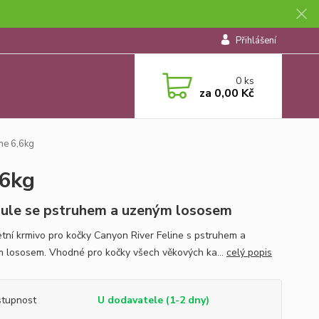
Přihlášení
0
ks
za
0,00 Kč
ne 6,6kg
,6kg
ule se pstruhem a uzeným lososem
tní krmivo pro kočky Canyon River Feline s pstruhem a
 lososem. Vhodné pro kočky všech věkových ka...
celý popis
tupnost
U dodavatele (1-2 dny)