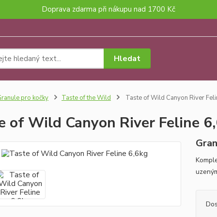
Doprava zdarma při nákupu nad 1700 Kč
Hledat
ranule pro kočky
Taste of the Wild
Taste of Wild Canyon River Feli
e of Wild Canyon River Feline 6
Gran
Komple
uzeným
Dos