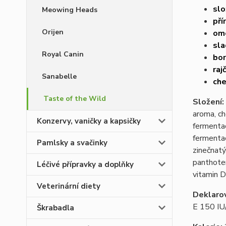
slo
Meowing Heads
pří
Orijen
ome
sla
Royal Canin
bor
raj
Sanabelle
che
Taste of the Wild
Složení:
aroma, ch
Konzervy, vaničky a kapsičky
fermentac
fermentac
Pamlsky a svačinky
zinečnatý
panthoten
Léčivé přípravky a doplňky
vitamin D
Veterinární diety
Deklarov
E 150 IU
Škrabadla