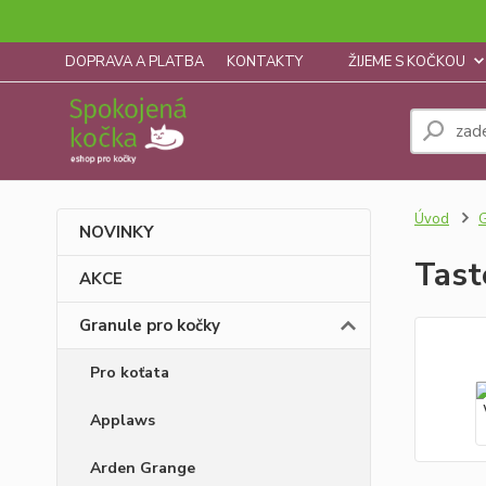
DOPRAVA A PLATBA
KONTAKTY
ŽIJEME S KOČKOU
Úvod
G
NOVINKY
Tast
AKCE
Granule pro kočky
Pro koťata
Applaws
Arden Grange