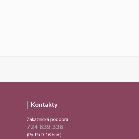
Kontakty
Zákaznická podpora
724 639 336
(Po-Pá 9-16 hod.)