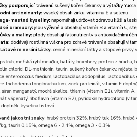
žky podporující trávení:
sušený kořen čekanky a výtažky Yucca 
rodní antioxidanty:
vysoký obsah zinku, vitamínu E a selenu
ga-mastné kyseliny:
napomáhají udržovat zdravou kůži a lesk
dké brambory:
jsou výživné a obsahují vitamín B a vitamín C, ste
ůvky a maliny:
plody obsahují fytonutrienty s antioxidačními úči
čata:
dodávají rostlinná vlákna pro zdravé trávení a obsahují vita
látové minerání látky:
cenné minerální látky a stopové prvky v
pstruh, mořská rybí moučka, batáty, brambory, protein z hrachu, b
olin chlorid, DL-methionin, taurin, sušený kořen čekanky, rajčata, 
e enterococcus faecium, lactobacillus acidophilus, lactobacillus 
e trichoderma longibrachiatum, zinek proteinát, vitamin E doplněk
, síran manganatý, modrá skalice, thiamin (vitamin B1), vitamin A, b
át vápenatý, riboflavin (vitamin B2), pyridoxin hydrochlorid (vit
 doplněk, kyselina listová
ané jakostní znaky:
hrubý protein 32%, hrubý tuk 16%, hrubá v
/kg, taurin 0,15%, omega 6 - 2,4%, omega 3 - 0,3%