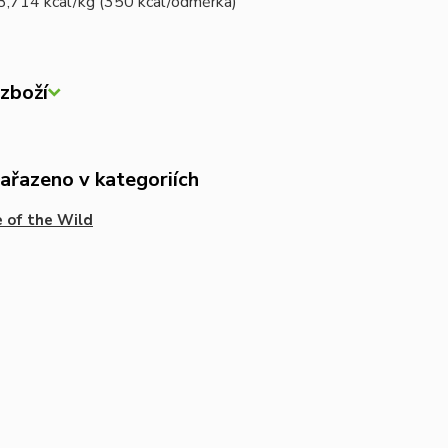
3,714 kcal/kg (350 kcal/odměrka)
zboží
zařazeno v kategoriích
 of the Wild