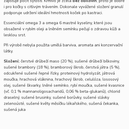
zajišťuje pocit sytosti. Krmivo je zcela
bez obilovin
, proto je dobré
i pro kočky s citlivým trávením. Dokonale vyvážené složení granulí
podporuje udržení ideální hmotnosti koček po kastraci.
Essenciální omega 3 a omega 6 mastné kyseliny, které jsou
obsažené v rybím oleji a lněném semínku pečují o zdravou kůži a
lesklou srst.
Při výrobě nebyla použita umělá barviva, aromata ani konzervační
látky.
Složení:
č
erstvé drůbeží maso (20 %), sušené drůbeží bílkoviny,
sušené brambory (18 %), bramborový škrob, čerstvá játra (5 %),
odcukřené sušené řepné řízky, proteinový hydrolyzát, játrová
moučka, hrachová vláknina, hrachový škrob, celulóza, lososový
olej, sušené škvarky, lněné semínko, rybí moučka, sušené kvasnice
(vč. 0,1 % mannanoligosacharidů, 0,06 % beta-glukanů), chlorid
draselný, sušené brusinky, sušené borůvky, sušené slávky
zelenoústé, sušené květy měsíčku lékařského, sušená čekanka,
sušená juka