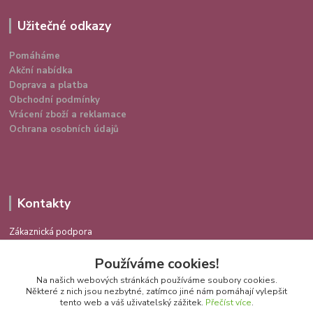
Užitečné odkazy
Pomáháme
Akční nabídka
Doprava a platba
Obchodní podmínky
Vrácení zboží a reklamace
Ochrana osobních údajů
Kontakty
Zákaznická podpora
724 639 336
Používáme cookies!
(Po-Pá 9-16 hod.)
Na našich webových stránkách používáme soubory cookies.
info@spokojenakocka.cz
Některé z nich jsou nezbytné, zatímco jiné nám pomáhají vylepšit
tento web a váš uživatelský zážitek.
Přečíst více
.