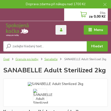
Doprava zdarma při nákupu nad 1700 Kč
0
ks
za
0,00 Kč
Menu
Hledat
Úvod
Granule pro kočky
Sanabelle
SANABELLE Adult Sterilized 2kg
SANABELLE Adult Sterilized 2kg