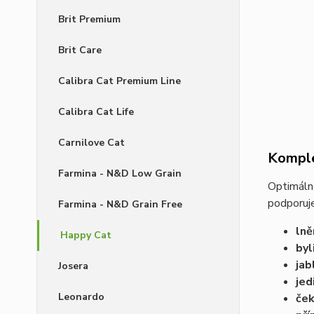
Brit Premium
Brit Care
Calibra Cat Premium Line
Calibra Cat Life
Carnilove Cat
Komple
Farmina - N&D Low Grain
Optimáln
podporuje
Farmina - N&D Grain Free
lně
Happy Cat
byl
jab
Josera
jed
Leonardo
če