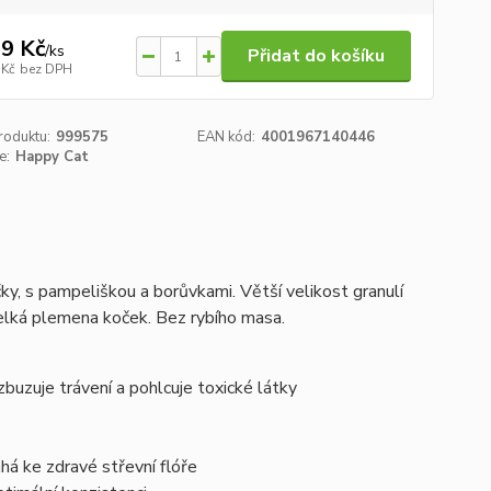
9 Kč
/
ks
Přidat do košíku
 Kč
bez DPH
roduktu:
999575
EAN kód:
4001967140446
e:
Happy Cat
, s pampeliškou a borůvkami. Větší velikost granulí
velká plemena koček. Bez rybího masa.
buzuje trávení a pohlcuje toxické látky
áhá ke zdravé střevní flóře