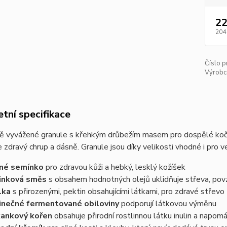
22
204
Číslo p
Výrobc
tní specifikace
ě vyvážené granule s křehkým drůbežím masem pro dospělé kočky
 zdravý chrup a dásně. Granule jsou díky velikosti vhodné i pro 
né semínko
pro zdravou kůži a hebký, lesklý kožíšek
inková směs
s obsahem hodnotných olejů uklidňuje střeva, povz
lka
s přirozenými, pektin obsahujícími látkami, pro zdravé střevo
inečné fermentované obiloviny
podporují látkovou výměnu
kankový kořen
obsahuje přirodní rostlinnou látku inulin a napom