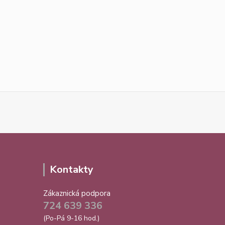
Kontakty
Zákaznická podpora
724 639 336
(Po-Pá 9-16 hod.)