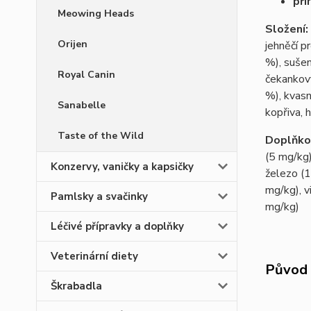
pří
Meowing Heads
Složení:
Orijen
jehněčí p
%), sušen
Royal Canin
čekankový
%), kvasn
Sanabelle
kopřiva, 
Taste of the Wild
Doplňkov
(5 mg/kg)
Konzervy, vaničky a kapsičky
železo (1
mg/kg), v
Pamlsky a svačinky
mg/kg)
Léčivé přípravky a doplňky
Veterinární diety
Původ 
Škrabadla