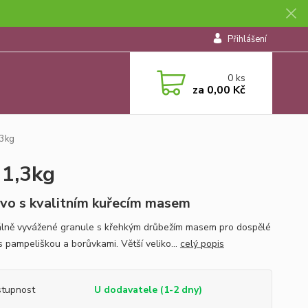
Přihlášení
0
ks
za
0,00 Kč
,3kg
 1,3kg
vo s kvalitním kuřecím masem
lně vyvážené granule s křehkým drůbežím masem pro dospělé
s pampeliškou a borůvkami. Větší veliko...
celý popis
tupnost
U dodavatele (1-2 dny)