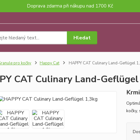
Doprava zdarma při nákupu nad 1700 Kč
Hledat
ranule pro kočky
Happy Cat
HAPPY CAT Culinary Land-Geflügel 1
Y CAT Culinary Land-Geflügel
Krmi
Optimá
kočky, 
Dos