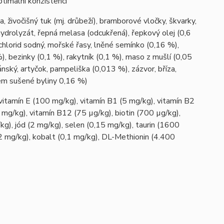
ptimální konzistenci
, živočišný tuk (mj. drůbeží), bramborové vločky, škvarky,
 hydrolyzát, řepná melasa (odcukřená), řepkový olej (0,6
, chlorid sodný, mořské řasy, lněné semínko (0,16 %),
), bezinky (0,1 %), rakytník (0,1 %), maso z mušlí (0,05
ký, artyčok, pampeliška (0,013 %), zázvor, bříza,
lkem sušené byliny 0,16 %)
 vitamín E (100 mg/kg), vitamín B1 (5 mg/kg), vitamín B2
 mg/kg), vitamín B12 (75 µg/kg), biotin (700 µg/kg),
), jód (2 mg/kg), selen (0,15 mg/kg), taurin (1600
 (2 mg/kg), kobalt (0,1 mg/kg), DL-Methionin (4.400