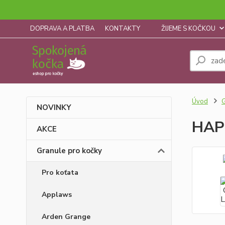
DOPRAVA A PLATBA
KONTAKTY
ŽIJEME S KOČKOU
Úvod
G
NOVINKY
HAPP
AKCE
Granule pro kočky
Pro koťata
Applaws
Arden Grange