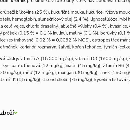
rodní křemík
pro silné kosti a klouby, který navíc dodává trusu o
drůbeží bílkovina (25 %), kukuřičná mouka, kukuřice, rýžová mouka
rotein, hemoglobin, slunečnicový olej (2,4 %), lignocelulóza, rybí
á celá vejce, chlorid draselný, jablečné výlisky (0,4 %), kvasnice
 prášek (0,15 % = 0,1 % inulinu), maliny (0,1 %), borůvky (0,1 %
ice (extrahované, 0,02 % = 0,0032 % MOS), ostropestřec mariáns
heřmánek, koriandr, rozmarýn, šalvěj, kořen lékořice, tymián (ce
é látky:
vitamín A (18.000 m.j./kg), vitamín D3 (1800 m.j./kg),
, kys. pantothenová (12 mg/kg), niacin (45 mg/kg), vitamín B6 (4
20 mg/kg), měď (12 mg/kg), mangan (30 mg/kg), zinek (150 mg/kg
itamín K (1,5 mg/kg), chlorid cholin (75 mg/kg), kyselina listová
zboží