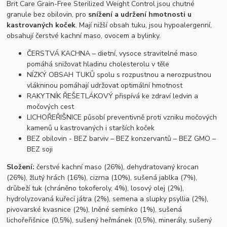
Brit Care Grain-Free Sterilized Weight Control jsou chutné
granule bez obilovin, pro
snížení a udržení hmotnosti u
kastrovaných koček
. Mají nižší obsah tuku, jsou hypoalergenní,
obsahují čerstvé kachní maso, ovocem a bylinky.
ČERSTVÁ KACHNA – dietní, vysoce stravitelné maso
pomáhá snižovat hladinu cholesterolu v těle
NÍZKÝ OBSAH TUKŮ spolu s rozpustnou a nerozpustnou
vlákninou pomáhají udržovat optimální hmotnost
RAKYTNÍK ŘEŠETLÁKOVÝ přispívá ke zdraví ledvin a
močových cest
LICHOŘEŘIŠNICE působí preventivně proti vzniku močových
kamenů u kastrovaných i starších koček
BEZ obilovin - BEZ barviv – BEZ konzervantů – BEZ GMO –
BEZ soji
Složení:
čerstvé kachní maso (26%), dehydratovaný krocan
(26%), žlutý hrách (16%), cizrna (10%), sušená jablka (7%),
drůbeží tuk (chráněno tokoferoly, 4%), losový olej (2%),
hydrolyzovaná kuřecí játra (2%), semena a slupky psyllia (2%),
pivovarské kvasnice (2%), lněné semínko (1%), sušená
lichořeřišnice (0,5%), sušený heřmánek (0,5%), minerály, sušený