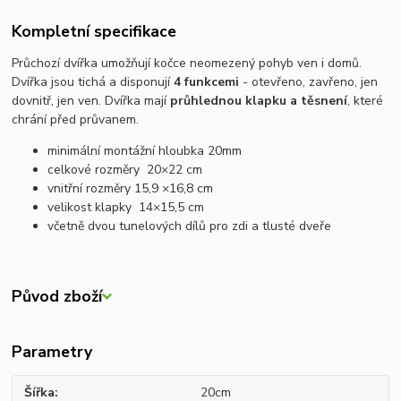
Kompletní specifikace
Průchozí dvířka umožňují kočce neomezený pohyb ven i domů.
Dvířka jsou tichá a disponují
4 funkcemi
- otevřeno, zavřeno, jen
dovnitř, jen ven. Dvířka mají
průhlednou klapku a těsnení
, které
chrání před průvanem.
minimální montážní hloubka
20mm
c
elkové rozměry
20
×
22 cm
vnitřní rozměry
15,9 ×
16,8 cm
velikost klapky
14
×
15,5 cm
včetně dvou tunelových dílů pro zdi a tlusté dveře
Původ zboží
Parametry
Šířka
20cm