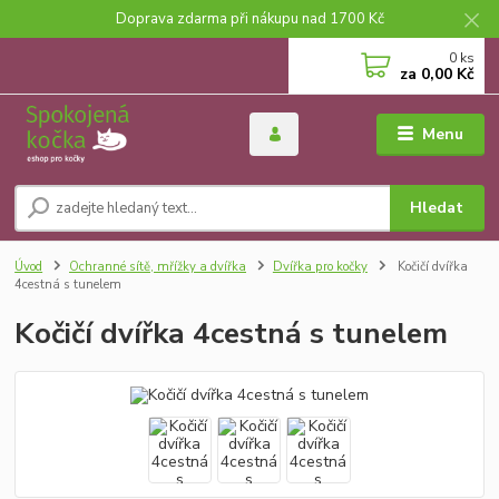
Doprava zdarma při nákupu nad 1700 Kč
0
ks
za
0,00 Kč
Menu
Hledat
Úvod
Ochranné sítě, mřížky a dvířka
Dvířka pro kočky
Kočičí dvířka
4cestná s tunelem
Kočičí dvířka 4cestná s tunelem