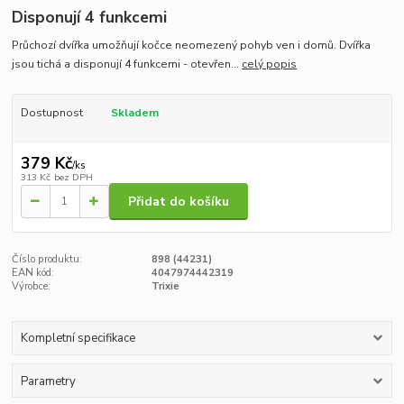
Disponují 4 funkcemi
Průchozí dvířka umožňují kočce neomezený pohyb ven i domů. Dvířka
jsou tichá a disponují 4 funkcemi - otevřen...
celý popis
Dostupnost
Skladem
379 Kč
/
ks
313 Kč
bez DPH
Přidat do košíku
Číslo produktu:
898 (44231)
EAN kód:
4047974442319
Výrobce:
Trixie
Kompletní specifikace
Parametry