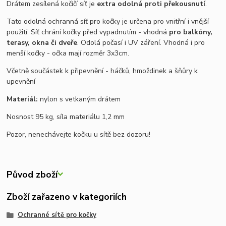
Drátem zesílená kočičí síť je
extra odolná proti překousnutí
.
Tato odolná ochranná síť pro kočky je určena pro vnitřní i vnější
použití. Síť chrání kočky před vypadnutím - vhodná
pro balkóny,
terasy, okna či dveře
. Odolá počasí i UV záření. Vhodná i pro
menší kočky - očka mají rozměr 3x3cm.
Včetně součástek k připevnění - háčků, hmoždinek a šňůry k
upevnění
Materiál:
nylon s vetkaným drátem
Nosnost 95 kg, síla materiálu 1,2 mm
Pozor, nenechávejte kočku u sítě bez dozoru!
Původ zboží
Zboží zařazeno v kategoriích
Ochranné sítě pro kočky