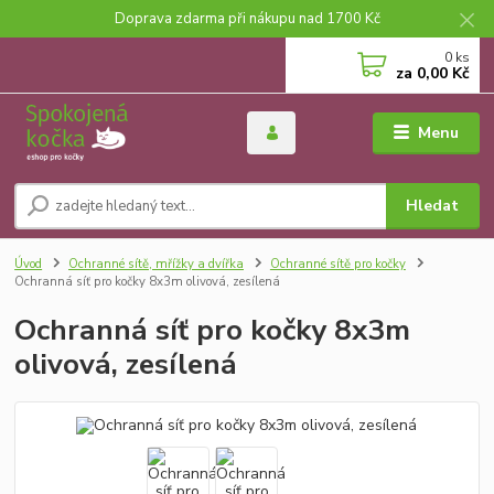
Doprava zdarma při nákupu nad 1700 Kč
0
ks
za
0,00 Kč
Menu
Hledat
Úvod
Ochranné sítě, mřížky a dvířka
Ochranné sítě pro kočky
Ochranná síť pro kočky 8x3m olivová, zesílená
Ochranná síť pro kočky 8x3m
olivová, zesílená