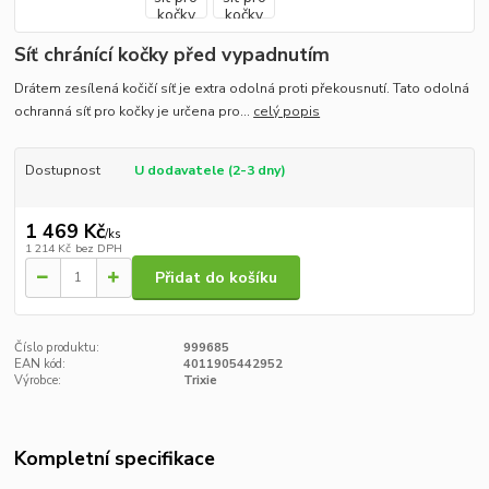
Síť chránící kočky před vypadnutím
Drátem zesílená kočičí síť je extra odolná proti překousnutí. Tato odolná
ochranná síť pro kočky je určena pro...
celý popis
Dostupnost
U dodavatele (2-3 dny)
1 469 Kč
/
ks
1 214 Kč
bez DPH
Přidat do košíku
Číslo produktu:
999685
EAN kód:
4011905442952
Výrobce:
Trixie
Kompletní specifikace