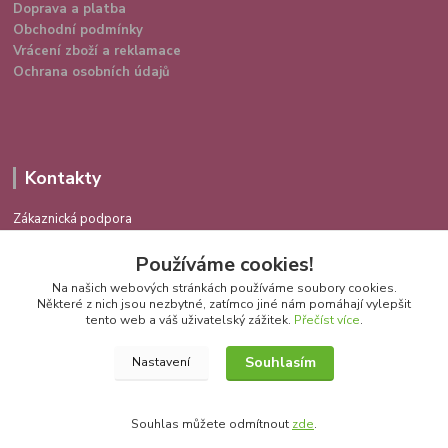
Doprava a platba
Obchodní podmínky
Vrácení zboží a reklamace
Ochrana osobních údajů
Kontakty
Zákaznická podpora
724 639 336
Používáme cookies!
(Po-Pá 9-16 hod.)
Na našich webových stránkách používáme soubory cookies.
info@spokojenakocka.cz
Některé z nich jsou nezbytné, zatímco jiné nám pomáhají vylepšit
tento web a váš uživatelský zážitek.
Přečíst více
.
Souhlasím
Nastavení
Souhlas můžete odmítnout
zde
.
Vytvořeno na
Eshop-rychle.cz