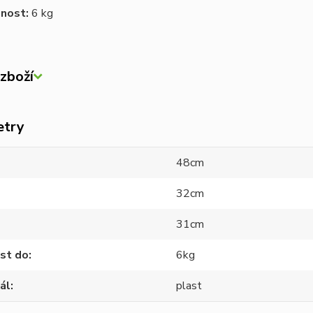
snost:
6 kg
zboží
etry
48cm
32cm
31cm
st do
6kg
ál
plast