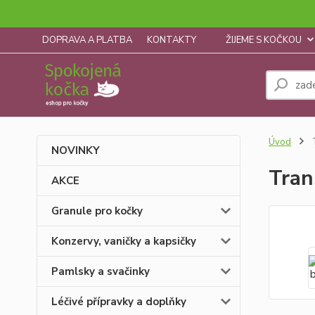
DOPRAVA A PLATBA
KONTAKTY
ŽIJEME S KOČKOU
Úvod
T
NOVINKY
Tran
AKCE
Granule pro kočky
Konzervy, vaničky a kapsičky
Pamlsky a svačinky
Léčivé přípravky a doplňky