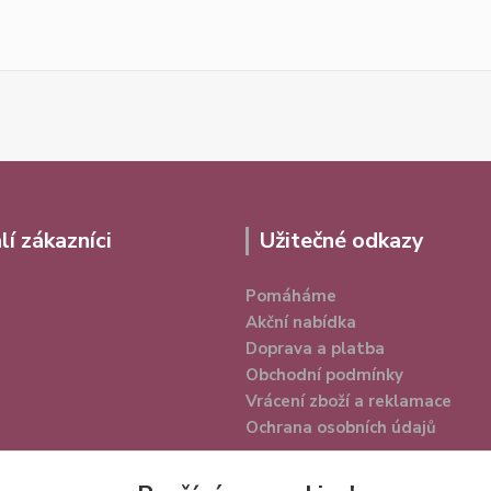
lí zákazníci
Užitečné odkazy
Pomáháme
Akční nabídka
Doprava a platba
Obchodní podmínky
Vrácení zboží a reklamace
Ochrana osobních údajů