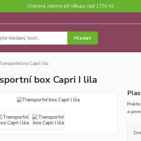
Doprava zdarma při nákupu nad 1700 Kč
Hledat
ransportní box Capri I lila
sportní box Capri I lila
Plas
Prakti
a pevn
Dos