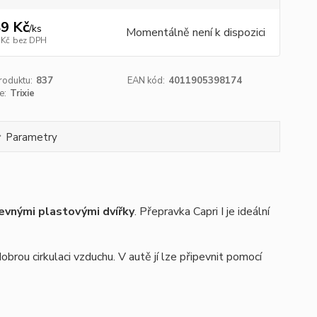
9 Kč
/
ks
Momentálně není k dispozici
 Kč
bez DPH
roduktu:
837
EAN kód:
4011905398174
e:
Trixie
Parametry
evnými plastovými dvířky
. Přepravka Capri I je ideální
obrou cirkulaci vzduchu.
V autě jí lze připevnit pomocí