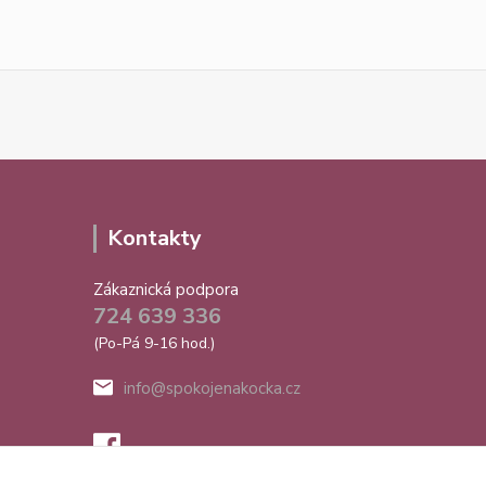
Kontakty
Zákaznická podpora
724 639 336
(Po-Pá 9-16 hod.)
info@spokojenakocka.cz