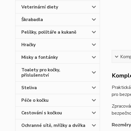
Veterinární diety
Škrabadla
Pelíšky, polštáře a kukaně
Hračky
Kompl
Misky a fontánky
Toalety pro kočky,
Komple
příslušenství
Praktická
Steliva
pro bezpe
Péče o kočku
Zpracován
Cestování s kočkou
bezpečno
Rozměry
Ochranné sítě, mřížky a dvířka