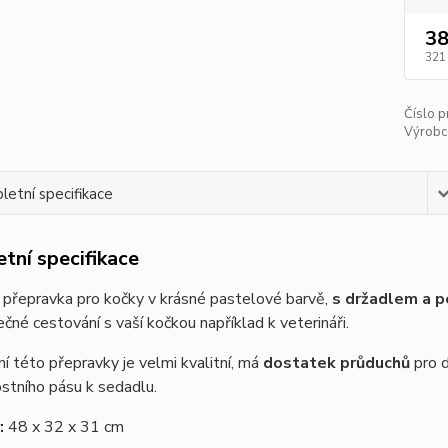
38
321
Číslo p
Výrobc
etní specifikace
tní specifikace
 přepravka pro kočky v krásné pastelové barvě,
s držadlem a p
čné cestování s vaší kočkou například k veterináři.
í této přepravky je velmi kvalitní, má
dostatek průduchů
pro d
stního pásu k sedadlu.
:
48 x 32 x 31 cm