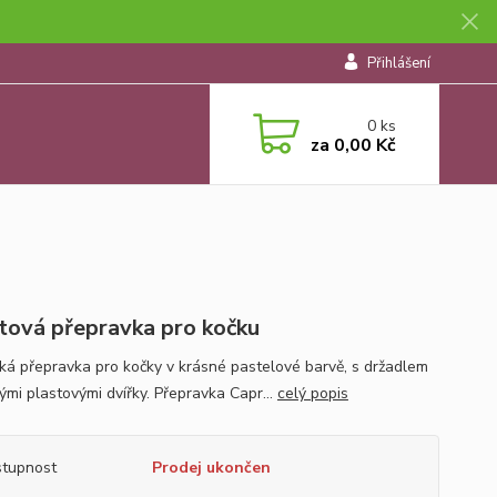
Přihlášení
0
ks
za
0,00 Kč
tová přepravka pro kočku
cká přepravka pro kočky v krásné pastelové barvě, s držadlem
ými plastovými dvířky. Přepravka Capr...
celý popis
tupnost
Prodej ukončen