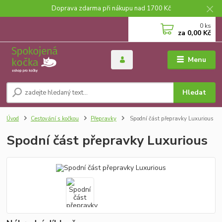
Doprava zdarma při nákupu nad 1700 Kč
0
ks
za
0,00 Kč
Menu
Hledat
Úvod
Cestování s kočkou
Přepravky
Spodní část přepravky Luxurious
Spodní část přepravky Luxurious