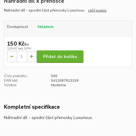
Náhradní díl k přenosce
Náhradní díl - spodní část přenosky Luxurious.
celý popis
Dostupnost
Skladem
150 Kč
/
ks
124 Kč
bez DPH
Přidat do košíku
Číslo produktu:
500
EAN kód:
5412087013159
Výrobce:
Moderna
Kompletní specifikace
Náhradní díl - spodní část přenosky Luxurious.