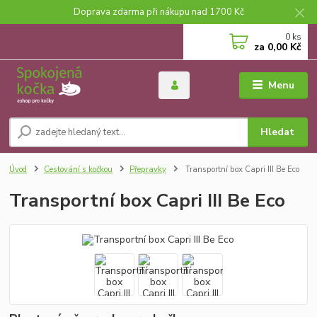
Doprava zdarma při nákupu nad 1700 Kč
0
ks
za
0,00 Kč
Menu
Hledat
Úvod
Cestování s kočkou
Přepravky
Transportní box Capri III Be Eco
Transportní box Capri III Be Eco