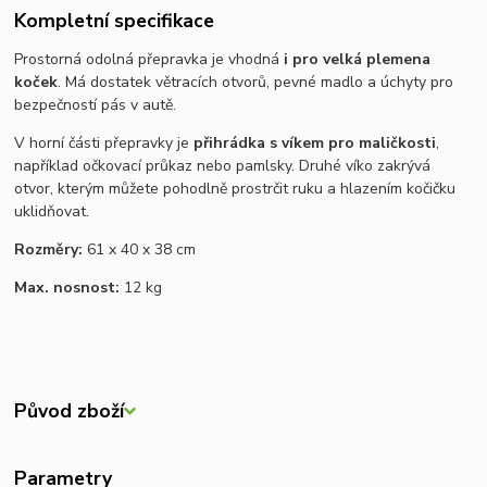
Kompletní specifikace
Prostorná odolná
přepravka
je vhodná
i pro velká plemena
koček
. Má dostatek větracích otvorů, pevné madlo a úchyty pro
bezpečností pás v autě.
V horní části přepravky je
přihrádka s víkem pro maličkosti
,
například očkovací průkaz nebo pamlsky. Druhé víko zakrývá
otvor, kterým můžete pohodlně prostrčit ruku a hlazením kočičku
uklidňovat.
Rozměry:
61 x 40 x 38 cm
Max. nosnost:
12 kg
Původ zboží
Parametry