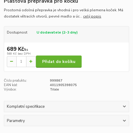
Plastová přepravka pro kočku
Prostorná odolná přepravka je vhodná i pro velká plemena koček. Má
dostatek větracích otvorů, pevné madlo a úc...
celý popis
Dostupnost
U dodavatele (2-3 dny)
689 Kč
/
ks
569 Kč
bez DPH
Přidat do košíku
Číslo produktu:
999867
EAN kód:
4011905398075
Výrobce:
Trixie
Kompletní specifikace
Parametry