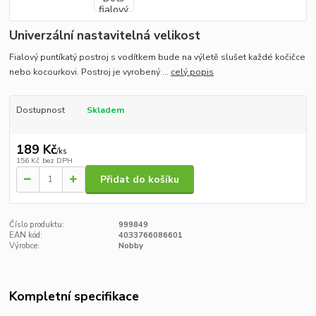
Univerzální nastavitelná velikost
Fialový puntíkatý postroj s vodítkem bude na výletě slušet každé kočičce
nebo kocourkovi. Postroj je vyrobený ...
celý popis
Dostupnost
Skladem
189 Kč
/
ks
156 Kč
bez DPH
Přidat do košíku
Číslo produktu:
999849
EAN kód:
4033766086601
Výrobce:
Nobby
Kompletní specifikace