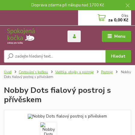
Doprava zdarma při nákupu nad 1700 Kč
0
ks
za
0,00 Kč
Menu
Hledat
Úvod
Cestování s kočkou
Vodítka, obojky a postroje
Postroje
Nobby
Dots fialový postroj s přívěskem
Nobby Dots fialový postroj s
přívěskem