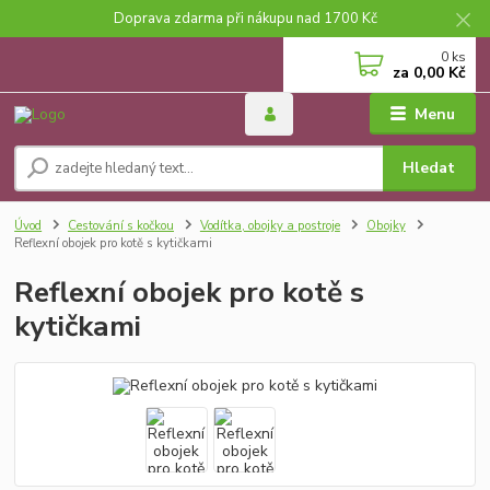
Doprava zdarma při nákupu nad 1700 Kč
0
ks
za
0,00 Kč
Menu
Hledat
Úvod
Cestování s kočkou
Vodítka, obojky a postroje
Obojky
Reflexní obojek pro kotě s kytičkami
Reflexní obojek pro kotě s
kytičkami