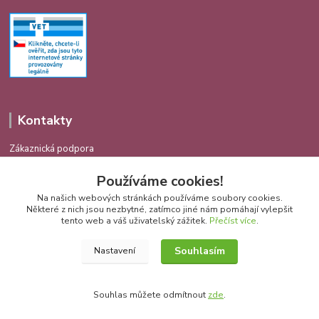
Kontakty
Zákaznická podpora
724 639 336
Používáme cookies!
(Po-Pá 9-16 hod.)
Na našich webových stránkách používáme soubory cookies.
info@spokojenakocka.cz
Některé z nich jsou nezbytné, zatímco jiné nám pomáhají vylepšit
tento web a váš uživatelský zážitek.
Přečíst více
.
Souhlasím
Nastavení
Souhlas můžete odmítnout
zde
.
Vytvořeno na
Eshop-rychle.cz