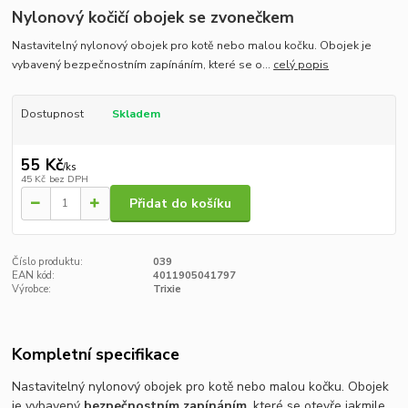
Nylonový kočičí obojek se zvonečkem
Nastavitelný nylonový obojek pro kotě nebo malou kočku. Obojek je
vybavený bezpečnostním zapínáním, které se o...
celý popis
Dostupnost
Skladem
55 Kč
/
ks
45 Kč
bez DPH
Přidat do košíku
Číslo produktu:
039
EAN kód:
4011905041797
Výrobce:
Trixie
Kompletní specifikace
Nastavitelný nylonový obojek pro kotě nebo malou kočku.
Obojek
je vybavený
bezpečnostním zapínáním
, které se otevře jakmile