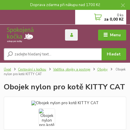
Doprava zdarma při nákupu nad 1700 Kč
0
ks
za
0,00 Kč
Menu
Hledat
Úvod
Cestování s kočkou
Vodítka, obojky a postroje
Obojky
Obojek
nylon pro kotě KITTY CAT
Obojek nylon pro kotě KITTY CAT