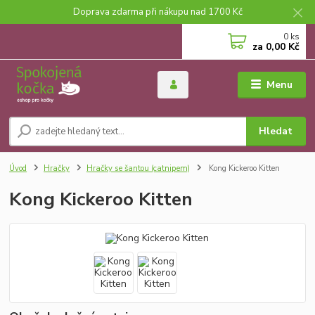
Doprava zdarma při nákupu nad 1700 Kč
0
ks
za
0,00 Kč
Menu
Hledat
Úvod
Hračky
Hračky se šantou (catnipem)
Kong Kickeroo Kitten
Kong Kickeroo Kitten