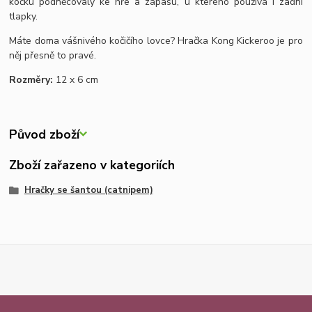
kočku podněcovaly ke hře a zápasu, u kterého používá i zadní
tlapky.
Máte doma vášnivého kočičího lovce? Hračka Kong Kickeroo je pro
něj přesně to pravé.
Rozměry:
12 x 6 cm
Původ zboží
Zboží zařazeno v kategoriích
Hračky se šantou (catnipem)