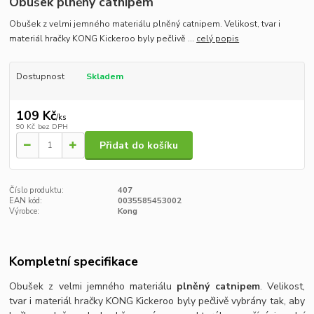
Obušek plněný catnipem
Obušek z velmi jemného materiálu plněný catnipem. Velikost, tvar i
materiál hračky KONG Kickeroo byly pečlivě ...
celý popis
Dostupnost
Skladem
109 Kč
/
ks
90 Kč
bez DPH
Přidat do košíku
Číslo produktu:
407
EAN kód:
0035585453002
Výrobce:
Kong
Kompletní specifikace
Obušek z velmi jemného materiálu
plněný catnipem
. Velikost,
tvar i materiál hračky KONG Kickeroo byly pečlivě vybrány tak, aby