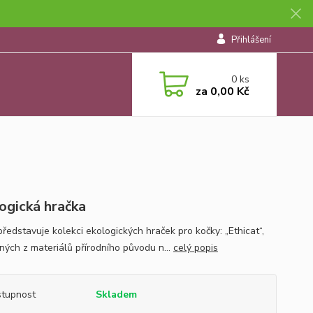
Přihlášení
0
ks
za
0,00 Kč
ogická hračka
představuje kolekci ekologických hraček pro kočky: „Ethicat“,
ných z materiálů přírodního původu n...
celý popis
tupnost
Skladem