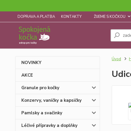
DOPRAVA A PLATBA
KONTAKTY
ŽIJEME S KOČKOU
Úvod
H
NOVINKY
Udic
AKCE
Granule pro kočky
Konzervy, vaničky a kapsičky
Pamlsky a svačinky
Léčivé přípravky a doplňky