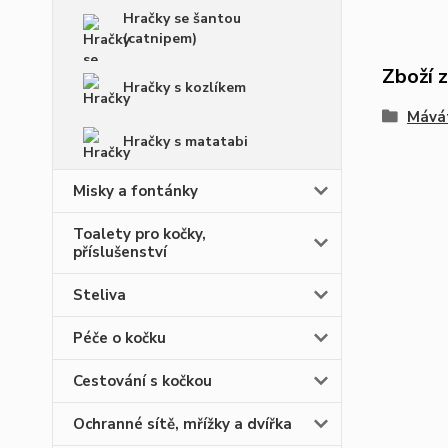
Hračky se šantou
(catnipem)
Zboží 
Hračky s kozlíkem
Mávát
Hračky s matatabi
Misky a fontánky
Toalety pro kočky,
příslušenství
Steliva
Péče o kočku
Cestování s kočkou
Ochranné sítě, mřížky a dvířka