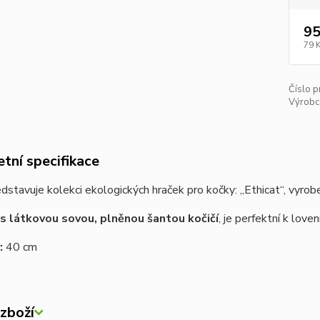
95
79 
Číslo p
Výrobc
tní specifikace
dstavuje kolekci ekologických hraček pro kočky: „Ethicat“, vyro
s látkovou sovou, plněnou šantou kočičí
, je perfektní k love
:
40 cm
zboží