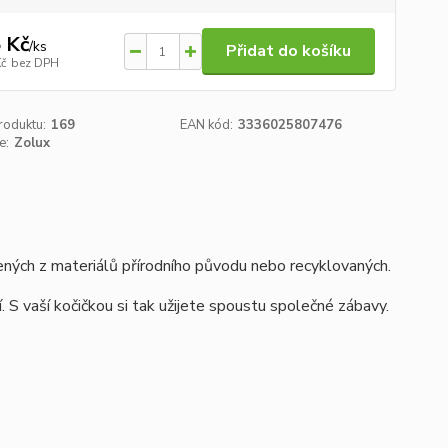
 Kč
/
ks
Přidat do košíku
Kč
bez DPH
roduktu:
169
EAN kód:
3336025807476
e:
Zolux
bených z materiálů přírodního původu nebo recyklovaných.
ní. S vaší kočičkou si tak užijete spoustu společné zábavy.