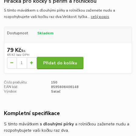
Hračka pro kočky s peřím a rolničkou
S tímto mávátkem s dlouhými pírky a rolničkou zaženete nudu a
rozpohybujete vaši kočku raz dva.Velikost: tyčka...
celý popis
Dostupnost
Skladem
79 Kč
/
ks
65 Kč
bez DPH
Přidat do košíku
Číslo produktu:
150
EAN kód:
8595606406148
Výrobce:
Salač
Kompletní specifikace
S tímto mávátkem
s dlouhými pírky
a rolničkou zaženete nudu a
rozpohybujete vaši kočku raz dva.