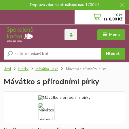
Doprava zdarma při nákupu nad 1700 Kč
0
ks
za
0,00 Kč
Menu
Hledat
Úvod
Hračky
Mávátka, udice
Mávátko s přírodními pírky
Mávátko s přírodními pírky