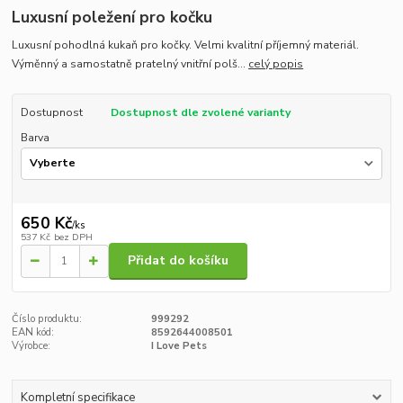
Luxusní poležení pro kočku
Luxusní pohodlná kukaň pro kočky. Velmi kvalitní příjemný materiál.
Výměnný a samostatně pratelný vnitřní polš...
celý popis
Dostupnost
Dostupnost dle zvolené varianty
Barva
650 Kč
/
ks
537 Kč
bez DPH
Přidat do košíku
Číslo produktu:
999292
EAN kód:
8592644008501
Výrobce:
I Love Pets
Kompletní specifikace