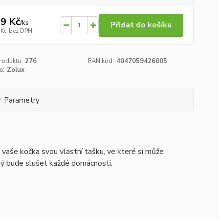
9 Kč
/
ks
Přidat do košíku
 Kč
bez DPH
roduktu:
276
EAN kód:
4047059426005
e:
Zolux
Parametry
vaše kočka svou vlastní tašku, ve které si může
erý bude slušet každé domácnosti.