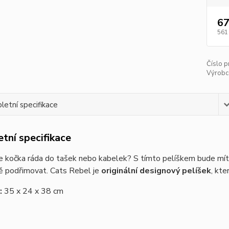
67
561
Číslo p
Výrobc
etní specifikace
tní specifikace
 kočka ráda do tašek nebo kabelek? S tímto pelíškem bude mít 
ě podřimovat. Cats Rebel je
originální designový pelíšek
, kt
:
35 x 24 x 38 cm