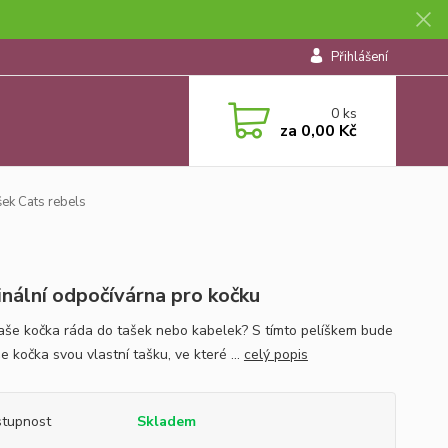
Přihlášení
0
ks
za
0,00 Kč
šek Cats rebels
inální odpočívárna pro kočku
aše kočka ráda do tašek nebo kabelek? S tímto pelíškem bude
e kočka svou vlastní tašku, ve které ...
celý popis
tupnost
Skladem