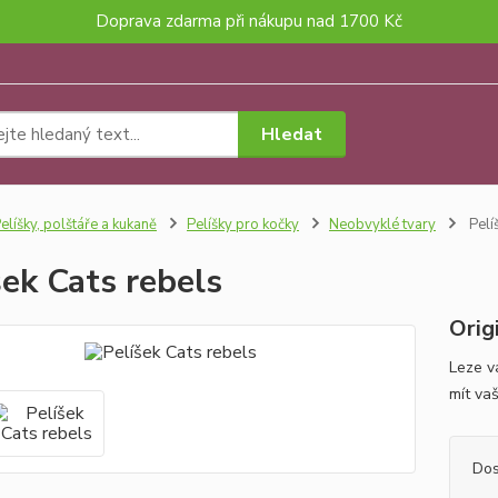
Doprava zdarma při nákupu nad 1700 Kč
Hledat
elíšky, polštáře a kukaně
Pelíšky pro kočky
Neobvyklé tvary
Pelí
šek Cats rebels
Orig
Leze v
mít vaš
Dos