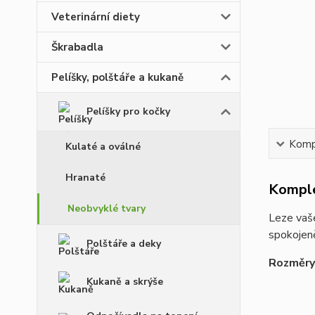
Veterinární diety
Škrabadla
Pelíšky, polštáře a kukaně
Pelíšky pro kočky
Kompl
Kulaté a oválné
Hranaté
Komple
Neobvyklé tvary
Leze vaše
spokojen
Polštáře a deky
Rozměry
Kukaně a skrýše