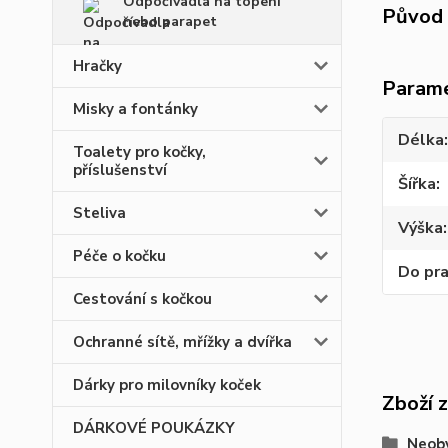
Odpočívadla na topení
Původ 
nebo parapet
Hračky
Param
Misky a fontánky
Délka
Toalety pro kočky,
příslušenství
Šířka
Steliva
Výška
Péče o kočku
Do pr
Cestování s kočkou
Ochranné sítě, mřížky a dvířka
Dárky pro milovníky koček
Zboží 
DÁRKOVÉ POUKÁZKY
Neobv