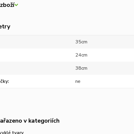
zboží
etry
35cm
24cm
38cm
ačky
ne
zařazeno v kategoriích
yklé tvary