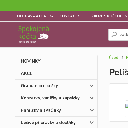
DOPRAVA A PLATBA
KONTAKTY
ŽIJEME S KOČKOU
Úvod
P
NOVINKY
Pelí
AKCE
Granule pro kočky
Konzervy, vaničky a kapsičky
Pamlsky a svačinky
Léčivé přípravky a doplňky