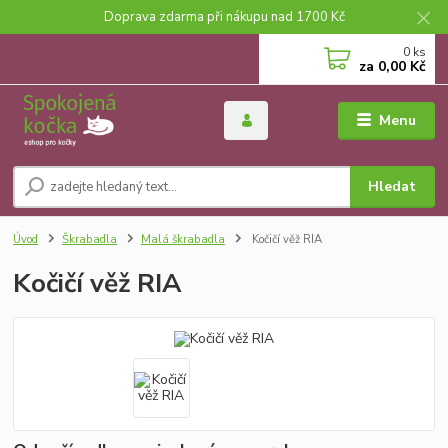
Doprava zdarma při nákupu nad 1700 Kč
0
ks
za
0,00 Kč
Menu
Hledat
Úvod
Škrabadla
Malá škrabadla
Kočičí věž RIA
Kočičí věž RIA