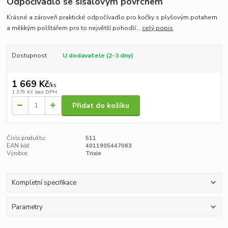
Odpočívadlo se sisalovým povrchem
Krásné a zároveň praktické odpočívadlo pro kočky s plyšovým potahem
a měkkým polštářem pro to největší pohodlí...
celý popis
Dostupnost
U dodavatele (2-3 dny)
1 669 Kč
/
ks
1 379 Kč
bez DPH
Přidat do košíku
Číslo produktu:
511
EAN kód:
4011905447063
Výrobce:
Trixie
Kompletní specifikace
Parametry