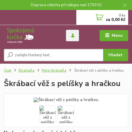
Doprava zdarma při nákupu nad 1700 Kč
0
ks
za
0,00 Kč
Menu
Hledat
Úvod
Škrabadla
Malá škrabadla
Škrábací věž s pelíšky a hračkou
Škrábací věž s pelíšky a hračkou