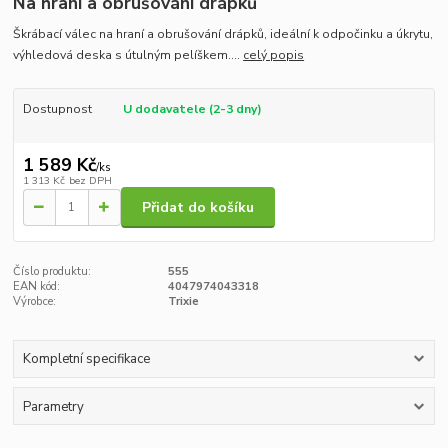
Na hraní a obrušování drápků
Škrábací válec na hraní a obrušování drápků, ideální k odpočinku a úkrytu,
výhledová deska s útulným pelíškem....
celý popis
Dostupnost
U dodavatele (2-3 dny)
1 589 Kč
/
ks
1 313 Kč
bez DPH
Přidat do košíku
Číslo produktu:
555
EAN kód:
4047974043318
Výrobce:
Trixie
Kompletní specifikace
Parametry