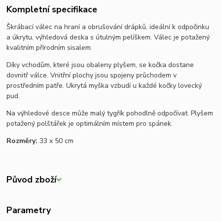
Kompletní specifikace
Škrábací válec na hraní a obrušování drápků, ideální k odpočinku
a úkrytu, výhledová deska s útulným pelíškem. Válec je potažený
kvalitním přírodním sisalem.
Díky vchodům, které jsou obaleny plyšem, se kočka dostane
dovnitř válce. Vnitřní plochy jsou spojeny průchodem v
prostředním patře. Ukrytá myška vzbudí u každé kočky lovecký
pud.
Na výhledové desce může malý tygřík pohodlně odpočívat. Plyšem
potažený polštářek je optimálním místem pro spánek.
Rozměry:
33 x 50 cm
Původ zboží
Parametry