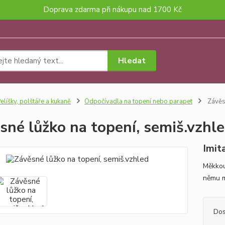
Doprava zdarma při nákupu nad 1700 Kč
Hledat
elíšky, polštáře a kukaně
Odpočívadla na topení nebo parapet
Závěsn
sné lůžko na topení, semiš.vzhl
Imit
Měkkou
němu m
Dos