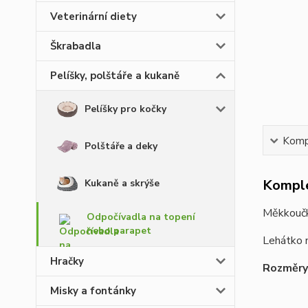
Veterinární diety
Škrabadla
Pelíšky, polštáře a kukaně
Pelíšky pro kočky
Kompl
Polštáře a deky
Komple
Kukaně a skrýše
Měkkoučk
Odpočívadla na topení
nebo parapet
Lehátko m
Hračky
Rozměry
Misky a fontánky