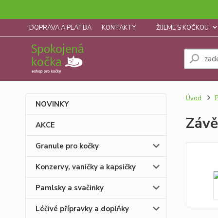
DOPRAVA A PLATBA
KONTAKTY
ŽIJEME S KOČKOU
Úvod
P
NOVINKY
Závě
AKCE
Granule pro kočky
Konzervy, vaničky a kapsičky
Pamlsky a svačinky
Léčivé přípravky a doplňky