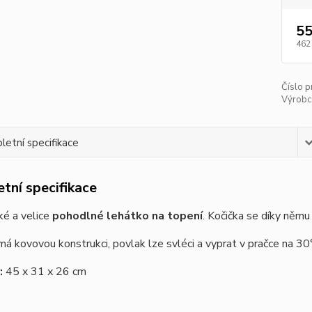
55
462
Číslo p
Výrobc
etní specifikace
tní specifikace
é a velice
pohodlné lehátko na topení
. Kočička se díky něm
á kovovou konstrukci, povlak lze svléci a vyprat v pračce na 30°
:
45 x 31 x 26 cm