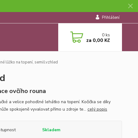
Přihlášení
0
ks
za
0,00 Kč
é lůžko na topení, semiš.vzhled
ed
ace ovčího rouna
čké a velice pohodlné lehátko na topení. Kočička se díky
ůže spokojeně vyvalovat přímo u zdroje te...
celý popis
tupnost
Skladem