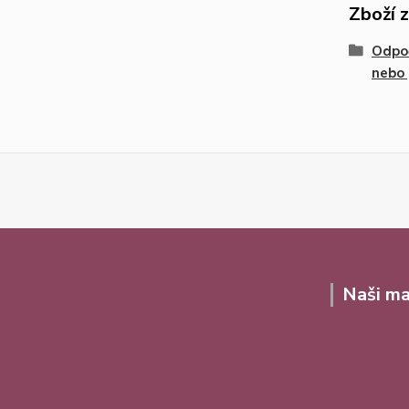
Zboží 
Odpoč
nebo
Naši ma