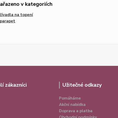
zařazeno v kategoriích
ívadla na topení
 parapet
lí zákazníci
Užitečné odkazy
Pomáháme
Akční nabídka
Doprava a platba
Obchodní podmínky