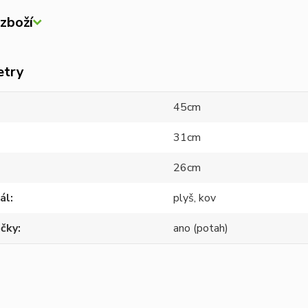
zboží
etry
45cm
31cm
26cm
ál
plyš, kov
ačky
ano (potah)