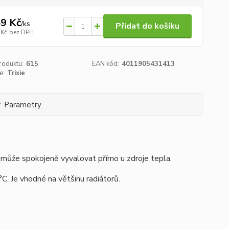
9 Kč
/
ks
Přidat do košíku
 Kč
bez DPH
roduktu:
615
EAN kód:
4011905431413
e:
Trixie
Parametry
u může spokojeně vyvalovat přímo u zdroje tepla.
C. Je vhodné na většinu radiátorů.