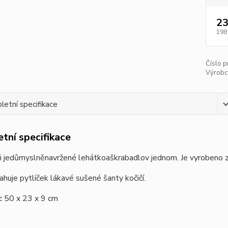
23
198
Číslo p
Výrobc
etní specifikace
tní specifikace
 je
důmyslně
navržené
lehátko
a
škrabadlo
v jednom. Je v
yrobeno 
ahuje pytlíček lákavé sušené šanty kočičí.
:
50 x 23 x 9 cm