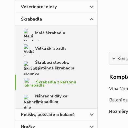
Veterinární diety
Škrabadla
Malá škrabadla
Velká škrabadla
Kompl
Škrábací sloupky,
nástěnná škrabadla
Komple
Škrabadla z kartonu
Vlna Mimi
Náhradní díly ke
Balení os
škrabadlům
Rozměry
Pelíšky, polštáře a kukaně
Hračky