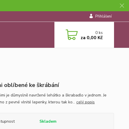
Přihlášení
0
ks
za
0,00 Kč
i oblíbené ke škrábání
imi je důmyslně navržené lehátko a škrabadlo v jednom. Je
no z pevné vlnité lepenky, kterou tak ko...
celý popis
tupnost
Skladem