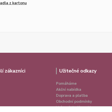
adla z kartonu
lí zákazníci
Užitečné odkazy
Pomáháme
Akční nabídka
Doprava a platba
Obchodní podmínky
Vrácení zboží a reklamace