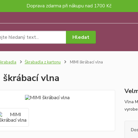
Doprava zdarma při nákupu nad 1700 Kč
Hledat
krabadla
Škrabadla z kartonu
MIMI škrábací vlna
 škrábací vlna
Velm
Vlna M
vyrobe
Dos