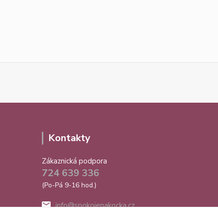
Kontakty
Zákaznická podpora
724 639 336
(Po-Pá 9-16 hod.)
info@spokojenakocka.cz