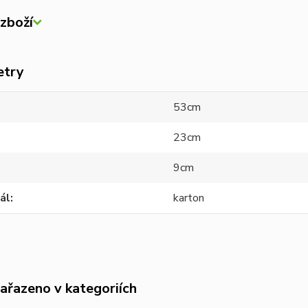
zboží
etry
53cm
23cm
9cm
ál
karton
zařazeno v kategoriích