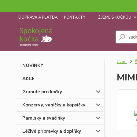
DOPRAVA A PLATBA
KONTAKTY
ŽIJEME S KOČKOU
Úvod
Š
NOVINKY
MIMI
AKCE
Granule pro kočky
Konzervy, vaničky a kapsičky
Pamlsky a svačinky
Léčivé přípravky a doplňky