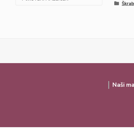
Škrab
Naši ma