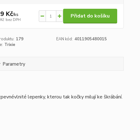
9 Kč
/
ks
Přidat do košíku
 Kč
bez DPH
roduktu:
179
EAN kód:
4011905480015
e:
Trixie
Parametry
z
pevné
vlnité lepenky, kterou tak kočky milují ke škrábání
.