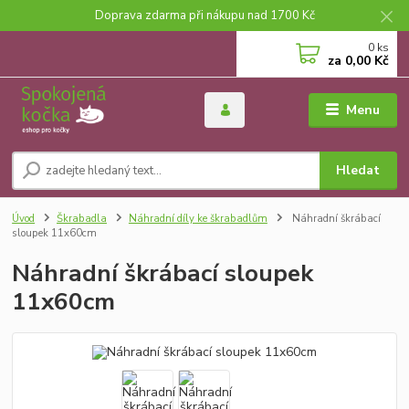
Doprava zdarma při nákupu nad 1700 Kč
0
ks
za
0,00 Kč
Menu
Hledat
Úvod
Škrabadla
Náhradní díly ke škrabadlům
Náhradní škrábací
sloupek 11x60cm
Náhradní škrábací sloupek
11x60cm