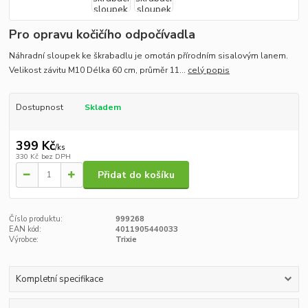
Pro opravu kočičího odpočívadla
Náhradní sloupek ke škrabadlu je omotán přírodním sisalovým lanem.
Velikost závitu M10 Délka 60 cm, průměr 11...
celý popis
Dostupnost
Skladem
399 Kč
/
ks
330 Kč
bez DPH
Přidat do košíku
Číslo produktu:
999268
EAN kód:
4011905440033
Výrobce:
Trixie
Kompletní specifikace