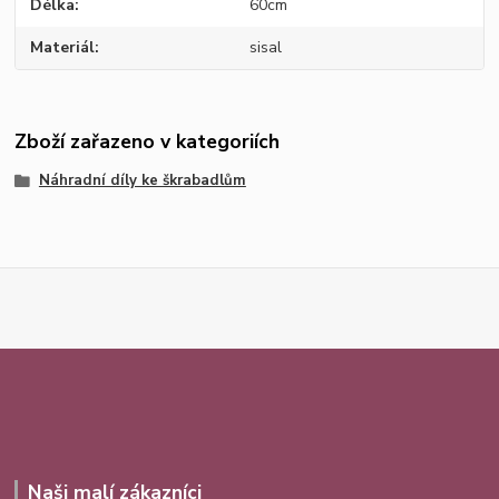
Délka
60cm
Materiál
sisal
Zboží zařazeno v kategoriích
Náhradní díly ke škrabadlům
Naši malí zákazníci