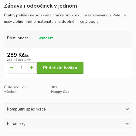
Zábava i odpočinek v jednom
Útulný pelíšek nebo skvělá hračka pro kočku na schovávanou. Pytel je
ušitý z příjemného materiálu a je doplněn...
celý popis
Dostupnost
Skladem
289 Kč
/
ks
239 Kč
bez DPH
Přidat do košíku
Číslo produktu:
381
Výrobce:
Happy Cat
Kompletní specifikace
Parametry