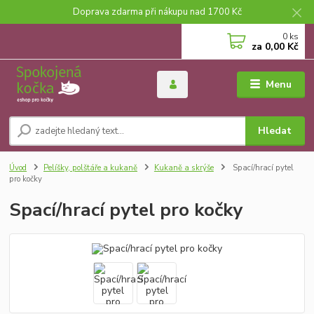
Doprava zdarma při nákupu nad 1700 Kč
0
ks
za
0,00 Kč
Menu
Hledat
Úvod
Pelíšky, polštáře a kukaně
Kukaně a skrýše
Spací/hrací pytel
pro kočky
Spací/hrací pytel pro kočky