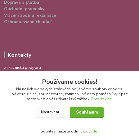
Doprava a platba
Obchodní podmínky
Vrácení zboží a reklamace
Ochrana osobních údajů
Kontakty
Zákaznická podpora
724 639 336
Používáme cookies!
(Po-Pá 9-16 hod.)
Na našich webových stránkách používáme soubory cookies.
info@spokojenakocka.cz
Některé z nich jsou nezbytné, zatímco jiné nám pomáhají vylepšit
tento web a váš uživatelský zážitek.
Přečíst více
.
Souhlasím
Nastavení
Souhlas můžete odmítnout
zde
.
Vytvořeno na
Eshop-rychle.cz