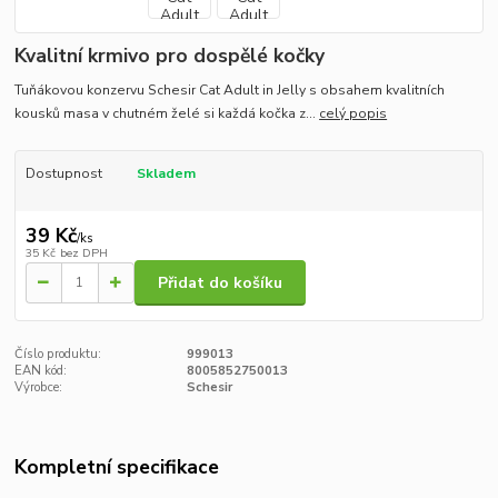
Kvalitní krmivo pro dospělé kočky
Tuňákovou konzervu Schesir Cat Adult in Jelly s obsahem kvalitních
kousků masa v chutném želé si každá kočka z...
celý popis
Dostupnost
Skladem
39 Kč
/
ks
35 Kč
bez DPH
Přidat do košíku
Číslo produktu:
999013
EAN kód:
8005852750013
Výrobce:
Schesir
Kompletní specifikace