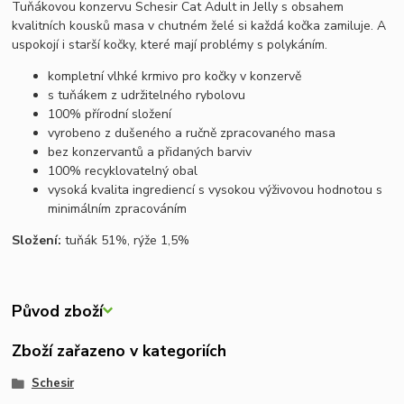
Tuňákovou konzervu Schesir Cat Adult in Jelly s obsahem
kvalitních kousků masa v chutném želé si každá kočka zamiluje. A
uspokojí i starší kočky, které mají problémy s polykáním.
kompletní vlhké krmivo pro kočky v konzervě
s tuňákem z udržitelného rybolovu
100% přírodní složení
vyrobeno z dušeného a ručně zpracovaného masa
bez konzervantů a přidaných barviv
100% recyklovatelný obal
vysoká kvalita ingrediencí s vysokou výživovou hodnotou s
minimálním zpracováním
Složení:
tuňák 51%, rýže 1,5%
Původ zboží
Zboží zařazeno v kategoriích
Schesir