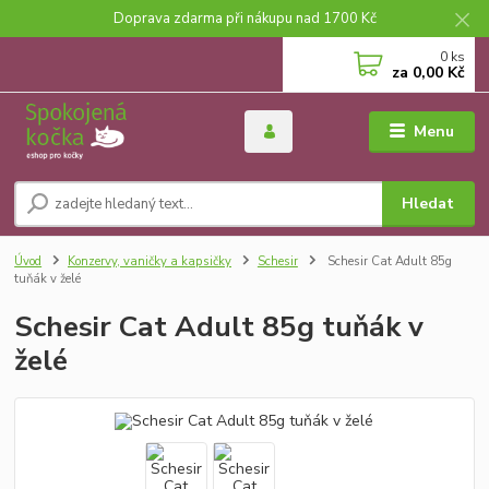
Doprava zdarma při nákupu nad 1700 Kč
0
ks
za
0,00 Kč
Menu
Hledat
Úvod
Konzervy, vaničky a kapsičky
Schesir
Schesir Cat Adult 85g
tuňák v želé
Schesir Cat Adult 85g tuňák v
želé