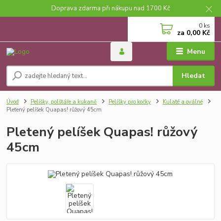
Doprava zdarma při nákupu nad 1700 Kč
0
ks
za
0,00 Kč
Menu
Hledat
Úvod
Pelíšky, polštáře a kukaně
Pelíšky pro kočky
Kulaté a oválné
Pletený pelíšek Quapas! růžový 45cm
Pletený pelíšek Quapas! růžový
45cm