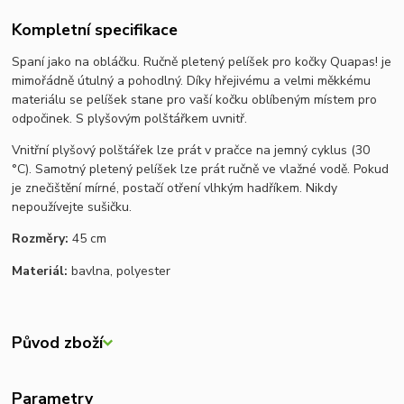
Kompletní specifikace
Spaní jako na obláčku. Ručně pletený pelíšek pro kočky Quapas! je
mimořádně útulný a pohodlný. Díky hřejivému a velmi měkkému
materiálu se pelíšek stane pro vaší kočku oblíbeným místem pro
odpočinek. S plyšovým polštářkem uvnitř.
Vnitřní plyšový polštář
ek lze prát v pračce na
jemný cyklus (30
°C). Samotný pletený pelíšek
lze
prát ručně
ve vlažné vodě.
Pokud
je znečištění mírné, postačí otření vlhkým hadříkem.
Nikdy
nepoužívejte sušičku.
Rozměry:
45 cm
Materiál:
bavlna, polyester
Původ zboží
Parametry