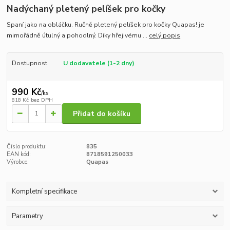
Nadýchaný pletený pelíšek pro kočky
Spaní jako na obláčku. Ručně pletený pelíšek pro kočky Quapas! je
mimořádně útulný a pohodlný. Díky hřejivému ...
celý popis
Dostupnost
U dodavatele (1-2 dny)
990 Kč
/
ks
818 Kč
bez DPH
Přidat do košíku
Číslo produktu:
835
EAN kód:
8718591250033
Výrobce:
Quapas
Kompletní specifikace
Parametry