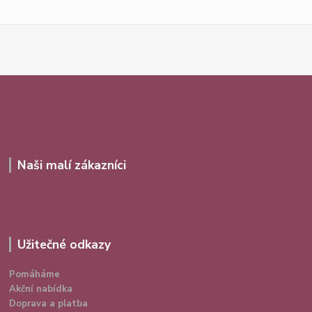
Naši malí zákazníci
Užitečné odkazy
Pomáháme
Akční nabídka
Doprava a platba