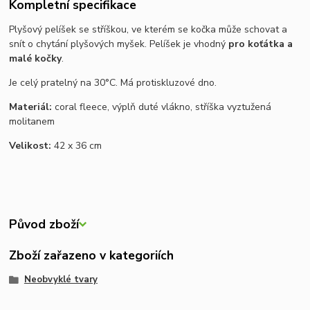
Kompletní specifikace
Plyšový pelíšek se stříškou, ve kterém se kočka může schovat a
snít o chytání plyšových myšek. Pelíšek je vhodný
pro koťátka a
malé kočky
.
Je celý pratelný na 30°C. Má protiskluzové dno.
Materiál:
coral fleece, výplň duté vlákno, stříška vyztužená
molitanem
Velikost:
42 x 36 cm
Původ zboží
Zboží zařazeno v kategoriích
Neobvyklé tvary