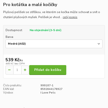
Pro koťátka a malé kočičky
Plyšový pelíšek se stříškou, ve kterém se kočka může schovat a snít o
chytání plyšových myšek. Pelíšek je vhod...
celý popis
Dostupnost
Na objednání (3-5 dní)
Barva
539 Kč
/
ks
445 Kč
bez DPH
Přidat do košíku
Číslo produktu:
999187-1
EAN kód:
8592644176927
Výrobce:
I Love Pets