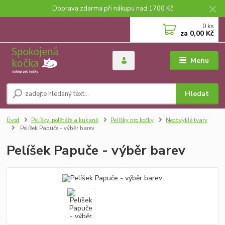
Doprava zdarma při nákupu nad 1700 Kč
0
ks
za
0,00 Kč
Menu
Hledat
Úvod
Pelíšky, polštáře a kukaně
Pelíšky pro kočky
Neobvyklé tvary
Pelíšek Papuče - výběr barev
Pelíšek Papuče - výběr barev