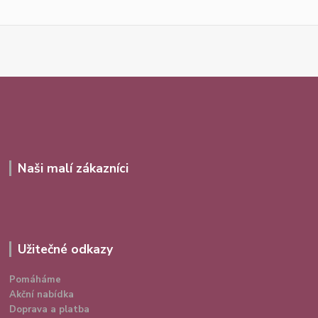
Naši malí zákazníci
Užitečné odkazy
Pomáháme
Akční nabídka
Doprava a platba