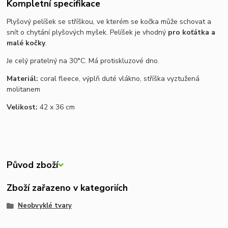
Kompletní specifikace
Plyšový pelíšek se stříškou, ve kterém se kočka může schovat a
snít o chytání plyšových myšek. Pelíšek je vhodný
pro koťátka a
malé kočky
.
Je celý pratelný na 30°C. Má protiskluzové dno.
Materiál:
coral fleece, výplň duté vlákno, stříška vyztužená
molitanem
Velikost:
42 x 36 cm
Původ zboží
Zboží zařazeno v kategoriích
Neobvyklé tvary