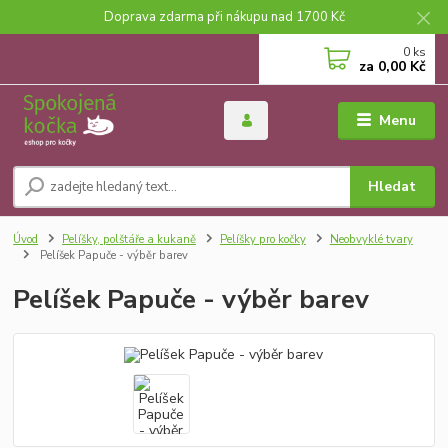
Doprava zdarma při nákupu nad 1700 Kč
0
ks
za
0,00 Kč
Menu
Hledat
Úvod
Pelíšky, polštáře a kukaně
Pelíšky pro kočky
Neobvyklé tvary
Pelíšek Papuče - výběr barev
Pelíšek Papuče - výběr barev