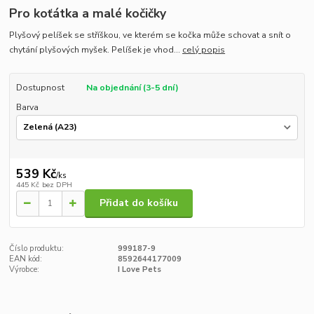
Pro koťátka a malé kočičky
Plyšový pelíšek se stříškou, ve kterém se kočka může schovat a snít o
chytání plyšových myšek. Pelíšek je vhod...
celý popis
Dostupnost
Na objednání (3-5 dní)
Barva
539 Kč
/
ks
445 Kč
bez DPH
Přidat do košíku
Číslo produktu:
999187-9
EAN kód:
8592644177009
Výrobce:
I Love Pets