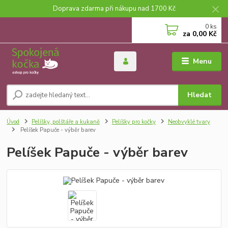
Doprava zdarma při nákupu nad 1700 Kč
0
ks
za
0,00 Kč
Menu
Hledat
Úvod
Pelíšky, polštáře a kukaně
Pelíšky pro kočky
Neobvyklé tvary
Pelíšek Papuče - výběr barev
Pelíšek Papuče - výběr barev