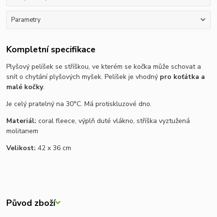
Parametry
Kompletní specifikace
Plyšový pelíšek se stříškou, ve kterém se kočka může schovat a
snít o chytání plyšových myšek. Pelíšek je vhodný
pro koťátka a
malé kočky
.
Je celý pratelný na 30°C. Má protiskluzové dno.
Materiál:
coral fleece, výplň duté vlákno, stříška vyztužená
molitanem
Velikost:
42 x 36 cm
Původ zboží