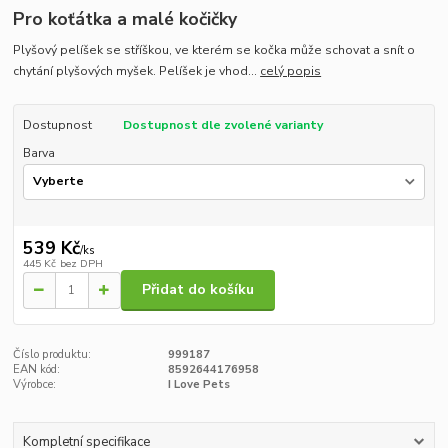
Pro koťátka a malé kočičky
Plyšový pelíšek se stříškou, ve kterém se kočka může schovat a snít o
chytání plyšových myšek. Pelíšek je vhod...
celý popis
Dostupnost
Dostupnost dle zvolené varianty
Barva
539 Kč
/
ks
445 Kč
bez DPH
Přidat do košíku
Číslo produktu:
999187
EAN kód:
8592644176958
Výrobce:
I Love Pets
Kompletní specifikace