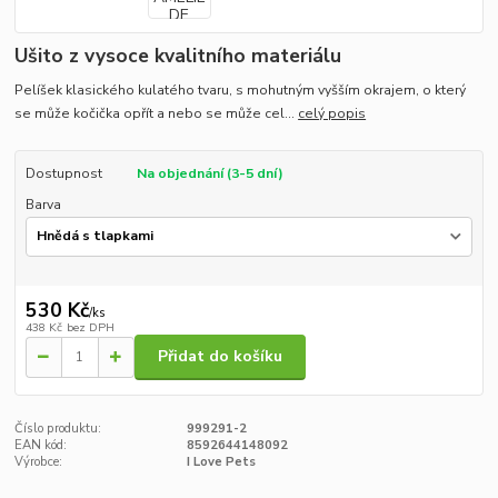
Ušito z vysoce kvalitního materiálu
Pelíšek klasického kulatého tvaru, s mohutným vyšším okrajem, o který
se může kočička opřít a nebo se může cel...
celý popis
Dostupnost
Na objednání (3-5 dní)
Barva
530 Kč
/
ks
438 Kč
bez DPH
Přidat do košíku
Číslo produktu:
999291-2
EAN kód:
8592644148092
Výrobce:
I Love Pets