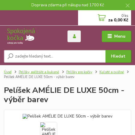
Doprava zdarma při nákupu nad 1700 Kč
0
ks
za
0,00 Kč
Menu
Hledat
Úvod
Pelíšky, polštáře a kukaně
Pelíšky pro kočky
Kulaté a oválné
Pelíšek AMÉLIE DE LUXE 50cm - výběr barev
Pelíšek AMÉLIE DE LUXE 50cm -
výběr barev