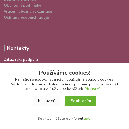
Obchodní podmínky
Vrácení zboží a reklamace
Ochrana osobních údajů
Kontakty
Zákaznická podpora
724 639 336
Používáme cookies!
(Po-Pá 9-16 hod.)
Na našich webových stránkách používáme soubory cookies.
info@spokojenakocka.cz
Některé z nich jsou nezbytné, zatímco jiné nám pomáhají vylepšit
tento web a váš uživatelský zážitek.
Přečíst více
.
Souhlasím
Nastavení
Souhlas můžete odmítnout
zde
.
Vytvořeno na
Eshop-rychle.cz