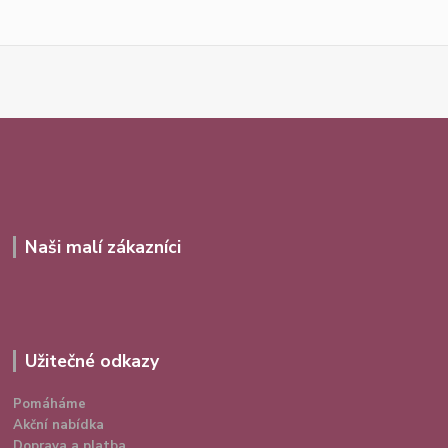
Naši malí zákazníci
Užitečné odkazy
Pomáháme
Akční nabídka
Doprava a platba