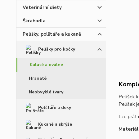
Veterinární diety
Škrabadla
Pelíšky, polštáře a kukaně
Pelíšky pro kočky
Kulaté a oválné
Hranaté
Komple
Neobvyklé tvary
Pelíšek k
Pelíšek j
Polštáře a deky
Lze prát 
Kukaně a skrýše
Materiál