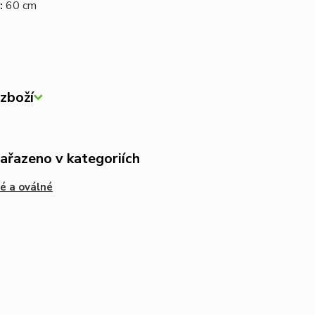
:
60 cm
zboží
zařazeno v kategoriích
é a oválné