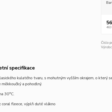
Bar
56
463
Číslo p
Výrobc
tní specifikace
lasického kulatého tvaru, s mohutným vyšším okrajem, o který se
e měkkoučký a pohodlný.
na 30°C.
:
coral fleece, výplň duté vlákno