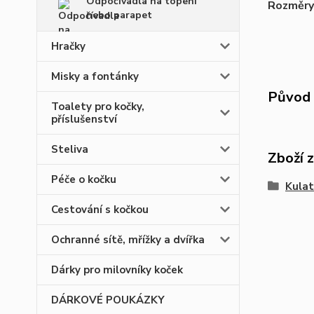
Odpočívadla na topení
Rozměry
nebo parapet
Hračky
Misky a fontánky
Původ 
Toalety pro kočky,
příslušenství
Steliva
Zboží 
Péče o kočku
Kulat
Cestování s kočkou
Ochranné sítě, mřížky a dvířka
Dárky pro milovníky koček
DÁRKOVÉ POUKÁZKY