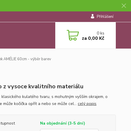
Přihlášení
0
ks
za
0,00 Kč
ek AMÉLIE 60cm - výběr barev
o z vysoce kvalitního materiálu
k klasického kulatého tvaru, s mohutným vyšším okrajem, o
se může kočička opřít a nebo se může cel...
celý popis
tupnost
Na objednání (3-5 dní)