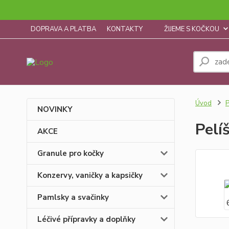
DOPRAVA A PLATBA
KONTAKTY
ŽIJEME S KOČKOU
Úvod
P
NOVINKY
Pelí
AKCE
Granule pro kočky
Konzervy, vaničky a kapsičky
Pamlsky a svačinky
Léčivé přípravky a doplňky