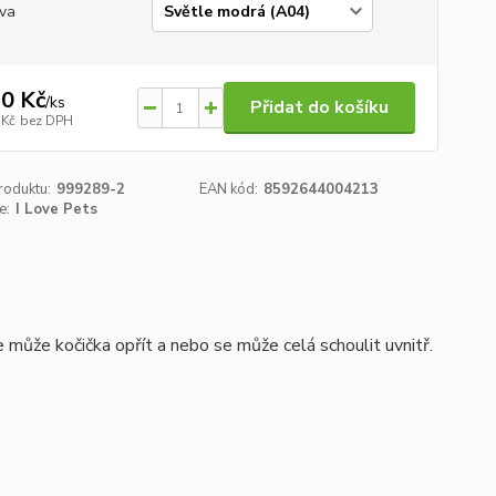
va
0 Kč
/
ks
Přidat do košíku
 Kč
bez DPH
roduktu:
999289-2
EAN kód:
8592644004213
e:
I Love Pets
 může kočička opřít a nebo se může celá schoulit uvnitř.