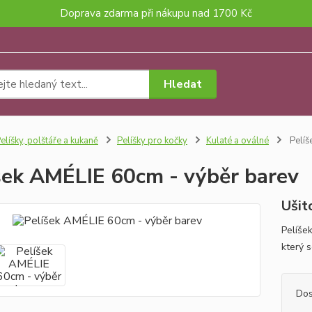
Doprava zdarma při nákupu nad 1700 Kč
Hledat
elíšky, polštáře a kukaně
Pelíšky pro kočky
Kulaté a oválné
Pelíš
šek AMÉLIE 60cm - výběr barev
Ušit
Pelíše
který 
Dos