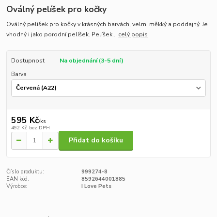
Oválný pelíšek pro kočky
Oválný pelíšek pro kočky v krásných barvách, velmi měkký a poddajný. Je
vhodný i jako porodní pelíšek. Pelíšek...
celý popis
Dostupnost
Na objednání (3-5 dní)
Barva
595 Kč
/
ks
492 Kč
bez DPH
Přidat do košíku
Číslo produktu:
999274-8
EAN kód:
8592644001885
Výrobce:
I Love Pets