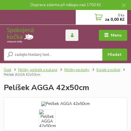
Doprava zdarma při nákupu nad 1700 Kč
0
ks
za
0,00 Kč
Menu
Hledat
Úvod
Pelíšky, polštáře a kukaně
Pelíšky pro kočky
Kulaté a oválné
Pelíšek AGGA 42x50cm
Pelíšek AGGA 42x50cm