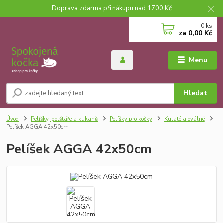
Doprava zdarma při nákupu nad 1700 Kč
0
ks
za
0,00 Kč
Menu
Hledat
Úvod
Pelíšky, polštáře a kukaně
Pelíšky pro kočky
Kulaté a oválné
Pelíšek AGGA 42x50cm
Pelíšek AGGA 42x50cm