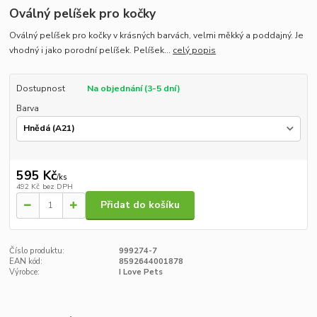
Oválný pelíšek pro kočky
Oválný pelíšek pro kočky v krásných barvách, velmi měkký a poddajný. Je
vhodný i jako porodní pelíšek. Pelíšek...
celý popis
Dostupnost
Na objednání (3-5 dní)
Barva
595 Kč
/
ks
492 Kč
bez DPH
Přidat do košíku
Číslo produktu:
999274-7
EAN kód:
8592644001878
Výrobce:
I Love Pets