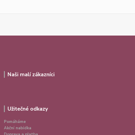
Naši malí zákazníci
Užitečné odkazy
Pomáháme
Akční nabídka
Doprava a platba