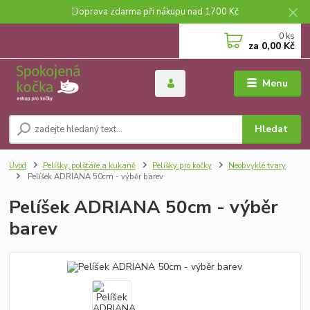
Doprava zdarma při nákupu nad 1700 Kč
0
ks
za
0,00 Kč
Menu
Hledat
Úvod
Pelíšky, polštáře a kukaně
Pelíšky pro kočky
Neobvyklé tvary
Pelíšek ADRIANA 50cm - výběr barev
Pelíšek ADRIANA 50cm - výběr
barev