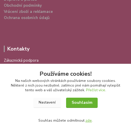
Obchodní podmínky
Vrácení zboží a reklamace
Ochrana osobních údajů
Kontakty
Zákaznická podpora
724 639 336
Používáme cookies!
(Po-Pá 9-16 hod.)
Na našich webových stránkách používáme soubory cookies.
info@spokojenakocka.cz
Některé z nich jsou nezbytné, zatímco jiné nám pomáhají vylepšit
tento web a váš uživatelský zážitek.
Přečíst více
.
Souhlasím
Nastavení
Souhlas můžete odmítnout
zde
.
Vytvořeno na
Eshop-rychle.cz