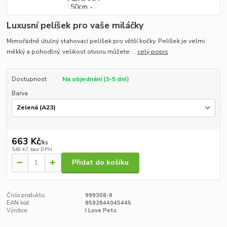
Luxusní pelíšek pro vaše miláčky
Mimořádně útulný stahovací pelíšek pro větší kočky. Pelíšek je velmi
měkký a pohodlný, velikost otvoru můžete ...
celý popis
Dostupnost
Na objednání (3-5 dní)
Barva
663 Kč
/
ks
548 Kč
bez DPH
Přidat do košíku
Číslo produktu:
999308-9
EAN kód:
8592644045445
Výrobce:
I Love Pets