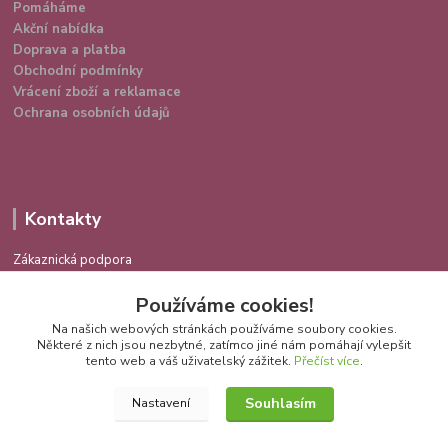
Pomáháme
Akční nabídka
Doprava a platba
Obchodní podmínky
Vrácení zboží a reklamace
Ochrana osobních údajů
Kontakty
Zákaznická podpora
724 639 336
Používáme cookies!
(Po-Pá 9-16 hod.)
Na našich webových stránkách používáme soubory cookies.
info@spokojenakocka.cz
Některé z nich jsou nezbytné, zatímco jiné nám pomáhají vylepšit
tento web a váš uživatelský zážitek.
Přečíst více
.
Souhlasím
Nastavení