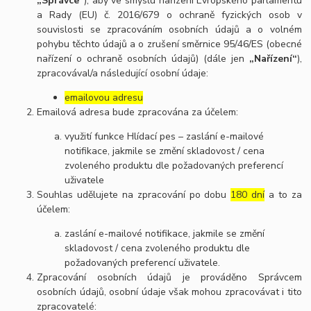
„Správce“
), aby ve smyslu nařízení Evropského parlamentu
a Rady (EU) č. 2016/679 o ochraně fyzických osob v
souvislosti se zpracováním osobních údajů a o volném
pohybu těchto údajů a o zrušení směrnice 95/46/ES (obecné
nařízení o ochraně osobních údajů) (dále jen
„Nařízení“
),
zpracovával/a následující osobní údaje:
emailovou adresu
Emailová adresa bude zpracována za účelem:
využití funkce Hlídací pes – zaslání e-mailové
notifikace, jakmile se změní skladovost / cena
zvoleného produktu dle požadovaných preferencí
uživatele
Souhlas udělujete na zpracování po dobu
180 dní
a to za
účelem:
zaslání e-mailové notifikace, jakmile se změní
skladovost / cena zvoleného produktu dle
požadovaných preferencí uživatele.
Zpracování osobních údajů je prováděno Správcem
osobních údajů, osobní údaje však mohou zpracovávat i tito
zpracovatelé: