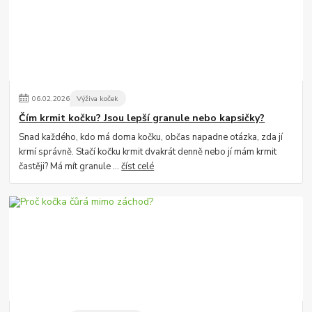
06
.
02
.
2026
Výživa koček
Čím krmit kočku? Jsou lepší granule nebo kapsičky?
Snad každého, kdo má doma kočku, občas napadne otázka, zda jí
krmí správně. Stačí kočku krmit dvakrát denně nebo jí mám krmit
častěji? Má mít granule ...
číst celé