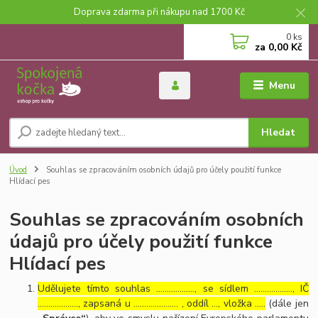
Doprava zdarma při nákupu nad 1700 Kč
0
ks
za
0,00 Kč
Menu
Hledat
Úvod
Souhlas se zpracováním osobních údajů pro účely použití funkce
Hlídací pes
Souhlas se zpracováním osobních
údajů pro účely použití funkce
Hlídací pes
Udělujete tímto souhlas ……………..., se sídlem ………………, IČ
………………., zapsaná u ………………… , oddíl …, vložka …..
(dále jen