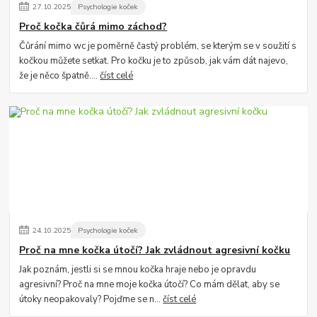
27
.
10
.
2025
Psychologie koček
Proč kočka čůrá mimo záchod?
Čůrání mimo wc je poměrně častý problém, se kterým se v soužití s
kočkou můžete setkat. Pro kočku je to způsob, jak vám dát najevo,
že je něco špatně....
číst celé
24
.
10
.
2025
Psychologie koček
Proč na mne kočka útočí? Jak zvládnout agresivní kočku
Jak poznám, jestli si se mnou kočka hraje nebo je opravdu
agresivní? Proč na mne moje kočka útočí? Co mám dělat, aby se
útoky neopakovaly? Pojďme se n...
číst celé