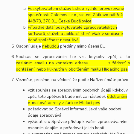
Poskytovatelem služby Eshop-rychle, provozované
společností Golemos s.r.o., sídlem Zátkovo nábřeží
448/73, 370 01, České Budějovice
Případně další poskytovatelé zpracovatelských
softwarů, služeb a aplikací, které však v současné
době společnost nevyužívá.
Osobní údaje
nebudou
předány mimo území EU.
Souhlas se zpracováním lze vzít kdykoliv zpět, a to
zasláním emailu na kontaktní adresu ..……………. s žádostí o
odhlášení, nebo kliknutím v obdrženém mailu Hlídacího psa
.
Vezměte, prosíme, na vědomí, že podle Nařízení máte právo:
vzít souhlas se zpracováním osobních údajů kdykoliv
zpět, toto zpětvzetí bude mít za následek
odstranění
e-mailové adresy z funkce Hlídací pes
požadovat po Správci informaci, jaké vaše osobní
údaje zpracovává
vyžádat si u Správce přístup k vašim zpracovávaným
osobním údajům a požadovat jejich kopii