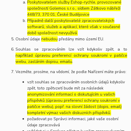
Poskytovatelem služby Eshop-rychle, provozované
společností Golemos s.r.o., sídlem Zátkovo nábřeží
448/73, 370 01, České Budějovice
Případně další poskytovatelé zpracovatelských
softwarů, služeb a aplikací, které však v současné
době společnost nevyužívá.
Osobní údaje
nebudou
předány mimo území EU.
Souhlas se zpracováním lze vzít kdykoliv zpět, a to
například úpravou preferencí ochrany soukromí v patičce
webu, zasláním dopisu, emailu
.
Vezměte, prosíme, na vědomí, že podle Nařízení máte právo:
vzít souhlas se zpracováním osobních údajů kdykoliv
zpět, toto zpětvzetí bude mít za následek
anonymizování informací o diskutujícím u vašich
příspěvků (úpravou preferencí ochrany soukromí v
patičce webu), popř. na slovní žádost (dopis, email)
kompletní výmaz vašich diskuzních příspěvků.
požadovat po Správci informaci, jaké vaše osobní
údaje zpracovává