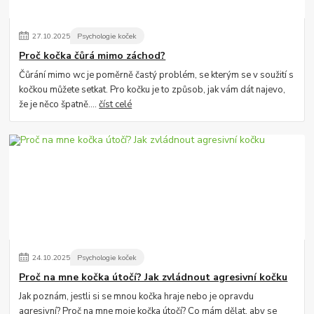
27
.
10
.
2025
Psychologie koček
Proč kočka čůrá mimo záchod?
Čůrání mimo wc je poměrně častý problém, se kterým se v soužití s
kočkou můžete setkat. Pro kočku je to způsob, jak vám dát najevo,
že je něco špatně....
číst celé
24
.
10
.
2025
Psychologie koček
Proč na mne kočka útočí? Jak zvládnout agresivní kočku
Jak poznám, jestli si se mnou kočka hraje nebo je opravdu
agresivní? Proč na mne moje kočka útočí? Co mám dělat, aby se