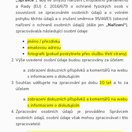
„Správce“
), aby ve smyslu nařízení Evropského parlamentu
a Rady (EU) č. 2016/679 o ochraně fyzických osob v
souvislosti se zpracováním osobních údajů a o volném
pohybu těchto údajů a o zrušení směrnice 95/46/ES (obecné
nařízení o ochraně osobních údajů) (dále jen
„Nařízení“
),
zpracovával/a následující osobní údaje:
jméno / přezdívku
emailovou adresu
fotografii (pokud poskytnete přes službu třetí strany).
Výše uvedené osobní údaje budou zpracovány za účelem:
zobrazení diskuzních příspěvků a komentářů na webu
s informacemi o diskutujícím
Souhlas udělujete na zpracování po dobu
10 let
a to za
účelem:
zobrazení diskuzních příspěvků a komentářů na webu
s informacemi o diskutujícím
Zpracování osobních údajů je prováděno Správcem
osobních údajů, osobní údaje však mohou zpracovávat i tito
zpracovatelé: