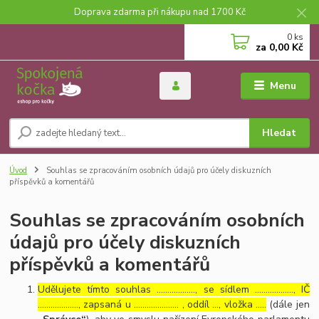
Doprava zdarma při nákupu nad 1700 Kč
0
ks
za
0,00 Kč
Menu
Hledat
Úvod
Souhlas se zpracováním osobních údajů pro účely diskuzních
příspěvků a komentářů
Souhlas se zpracováním osobních
údajů pro účely diskuzních
příspěvků a komentářů
Udělujete tímto souhlas ……………..., se sídlem ………………, IČ
………………., zapsaná u ………………… , oddíl …, vložka …..
(dále jen