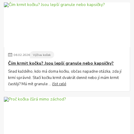
06
.
02
.
2026
Výživa koček
Čím krmit kočku? Jsou lepší granule nebo kapsičky?
Snad každého, kdo má doma kočku, občas napadne otázka, zda jí
krmí správně. Stačí kočku krmit dvakrát denně nebo jí mám krmit
častěji? Má mít granule ...
číst celé