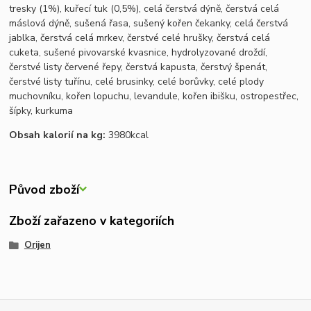
tresky (1%), kuřecí tuk (0,5%), celá čerstvá dýně, čerstvá celá
máslová dýně, sušená řasa, sušený kořen čekanky, celá čerstvá
jablka, čerstvá celá mrkev, čerstvé celé hrušky, čerstvá celá
cuketa, sušené pivovarské kvasnice, hydrolyzované droždí,
čerstvé listy červené řepy, čerstvá kapusta, čerstvý špenát,
čerstvé listy tuřínu, celé brusinky, celé borůvky, celé plody
muchovníku, kořen lopuchu, levandule, kořen ibišku, ostropestřec,
šípky, kurkuma
Obsah kalorií na kg:
3980kcal
Původ zboží
Zboží zařazeno v kategoriích
Orijen