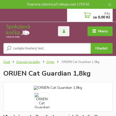
Doprava zdarma při nákupu nad 1700 Kč
0
ks
za
0,00 Kč
Menu
Hledat
Úvod
Granule pro kočky
Orijen
ORIJEN Cat Guardian 1,8kg
ORIJEN Cat Guardian 1,8kg