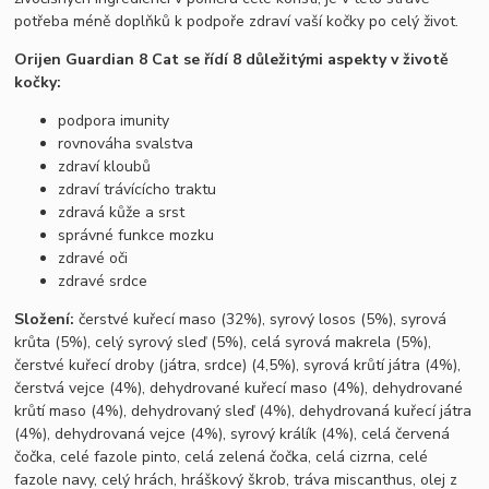
potřeba méně doplňků k podpoře zdraví vaší kočky po celý život.
Orijen Guardian 8 Cat se řídí 8 důležitými aspekty v životě
kočky:
podpora imunity
rovnováha svalstva
zdraví kloubů
zdraví trávícícho traktu
zdravá kůže a srst
správné funkce mozku
zdravé oči
zdravé srdce
Složení:
čerstvé kuřecí maso (32%), syrový losos (5%), syrová
krůta (5%), celý syrový sleď (5%), celá syrová makrela (5%),
čerstvé kuřecí droby (játra, srdce) (4,5%), syrová krůtí játra (4%),
čerstvá vejce (4%), dehydrované kuřecí maso (4%), dehydrované
krůtí maso (4%), dehydrovaný sleď (4%), dehydrovaná kuřecí játra
(4%), dehydrovaná vejce (4%), syrový králík (4%), celá červená
čočka, celé fazole pinto, celá zelená čočka, celá cizrna, celé
fazole navy, celý hrách, hráškový škrob, tráva miscanthus, olej z