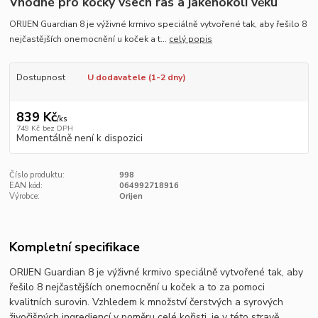
Vhodné pro kočky všech ras a jakéhokoli věku
ORIJEN Guardian 8 je výživné krmivo speciálně vytvořené tak, aby řešilo 8
nejčastějších onemocnění u koček a t...
celý popis
Dostupnost
U dodavatele (1-2 dny)
839 Kč
/
ks
749 Kč
bez DPH
Momentálně není k dispozici
Číslo produktu:
998
EAN kód:
064992718916
Výrobce:
Orijen
Kompletní specifikace
ORIJEN Guardian 8 je výživné krmivo speciálně vytvořené tak, aby
řešilo 8 nejčastějších onemocnění u koček a to za pomoci
kvalitních surovin. Vzhledem k množství čerstvých a syrových
živočišných ingrediencí v poměru celé kořisti, je v této stravě