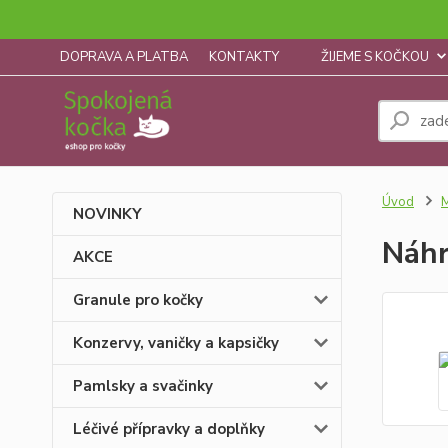
DOPRAVA A PLATBA
KONTAKTY
ŽIJEME S KOČKOU
Úvod
M
NOVINKY
Náhr
AKCE
Granule pro kočky
Konzervy, vaničky a kapsičky
Pamlsky a svačinky
Léčivé přípravky a doplňky