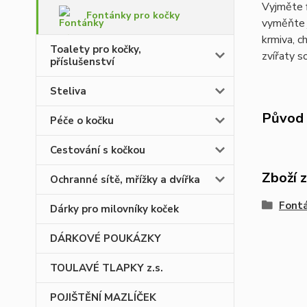
Vyjměte f
Fontánky pro kočky
vyměňte j
krmiva, c
Toalety pro kočky,
zvířaty s
příslušenství
Steliva
Původ 
Péče o kočku
Cestování s kočkou
Zboží 
Ochranné sítě, mřížky a dvířka
Fontá
Dárky pro milovníky koček
DÁRKOVÉ POUKÁZKY
TOULAVÉ TLAPKY z.s.
POJIŠTĚNÍ MAZLÍČEK