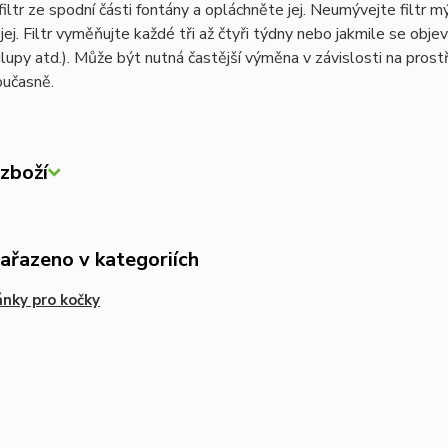
iltr ze spodní části fontány a opláchněte jej. Neumývejte filtr mý
ej. Filtr vyměňujte každé tři až čtyři týdny nebo jakmile se objev
hlupy atd.). Může být nutná častější výměna v závislosti na prostř
oučasně.
zboží
zařazeno v kategoriích
nky pro kočky