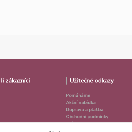
lí zákazníci
Užitečné odkazy
Pomáháme
Akční nabídka
Doprava a platba
Obchodní podmínky
Vrácení zboží a reklamace
Ochrana osobních údajů