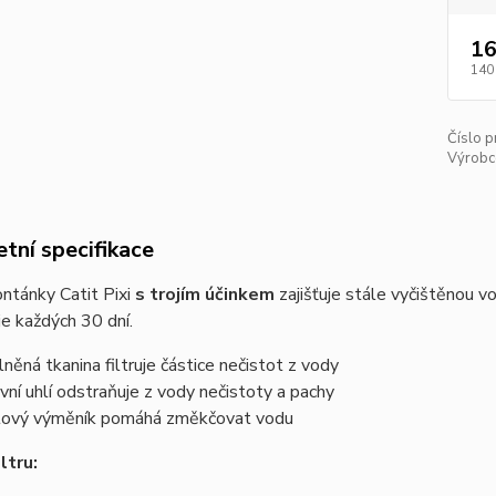
16
140
Číslo p
Výrobc
tní specifikace
ontánky Catit Pixi
s trojím účinkem
zajišťuje stále vyčištěnou vo
e každých 30 dní.
lněná tkanina filtruje částice nečistot z vody
ivní uhlí odstraňuje z vody nečistoty a pachy
tový výměník pomáhá změkčovat vodu
iltru: