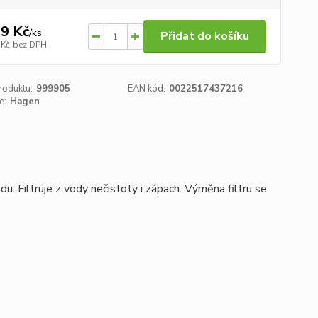
9 Kč
/
ks
Přidat do košíku
 Kč
bez DPH
roduktu:
999905
EAN kód:
0022517437216
e:
Hagen
du. Filtruje z vody nečistoty i zápach. Výměna filtru se