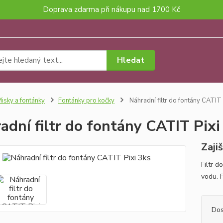
Doprava zdarma při nákupu nad 1700 Kč
Hledat
isky a fontánky
Fontánky pro kočky
Náhradní filtr do fontány CATIT 
adní filtr do fontány CATIT Pixi
Zaji
Filtr d
vodu. F
Dos