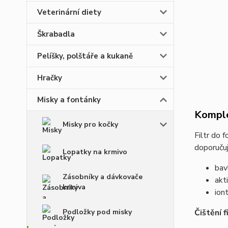
Veterinární diety
Škrabadla
Pelíšky, polštáře a kukaně
Hračky
Misky a fontánky
Komple
Misky pro kočky
Filtr do f
doporučuj
Lopatky na krmivo
bav
Zásobníky a dávkovače
akt
krmiva
ion
Podložky pod misky
Čištění f