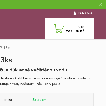
Přihlášení
0
ks
za
0,00 Kč
Pixi 3ks
 3ks
šťuje důkladně vyčištěnou vodu
o fontánky Catit Pixi s trojím účinkem zajišťuje stále vyčištěnou
iltruje z vody nečistoty i záp...
celý popis
tupnost
Skladem