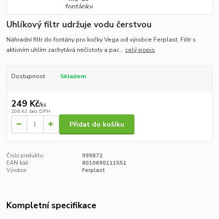
Uhlíkový filtr udržuje vodu čerstvou
Náhradní filtr do fontány pro kočky Vega od výrobce Ferplast. Filtr s
aktivním uhlím zachytává nečistoty a pac...
celý popis
Dostupnost
Skladem
249 Kč
/
ks
206 Kč
bez DPH
Přidat do košíku
Číslo produktu:
999872
EAN kód:
8010690111551
Výrobce:
Ferplast
Kompletní specifikace