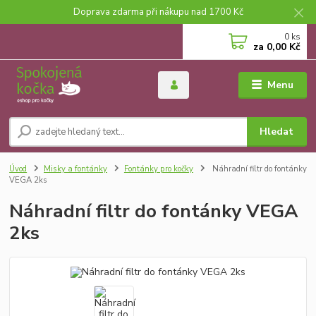
Doprava zdarma při nákupu nad 1700 Kč
0
ks
za
0,00 Kč
Menu
Hledat
Úvod
Misky a fontánky
Fontánky pro kočky
Náhradní filtr do fontánky
VEGA 2ks
Náhradní filtr do fontánky VEGA
2ks