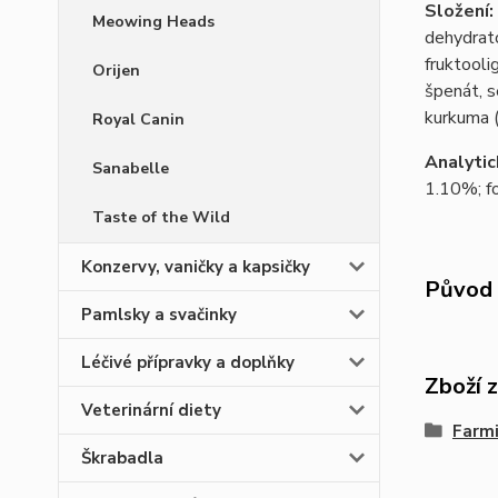
Složení:
Meowing Heads
dehydrato
fruktooli
Orijen
špenát, s
kurkuma 
Royal Canin
Analytic
Sanabelle
1.10%; f
Taste of the Wild
Konzervy, vaničky a kapsičky
Původ 
Pamlsky a svačinky
Léčivé přípravky a doplňky
Zboží 
Veterinární diety
Farmi
Škrabadla