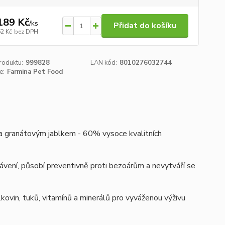
189 Kč
/
ks
Přidat do košíku
62 Kč
bez DPH
roduktu:
999828
EAN kód:
8010276032744
e:
Farmina Pet Food
 a granátovým jablkem -
60% vysoce kvalitních
rávení, působí preventivně proti bezoárům a nevytváří se
lkovin, tuků, vitamínů a minerálů pro vyváženou výživu