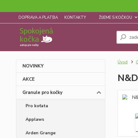
DOPRAVA A PLATBA
KONTAKTY
ŽIJEME S KOČKOU
Úvod
G
NOVINKY
N&D 
AKCE
Granule pro kočky
Pro koťata
Applaws
Arden Grange