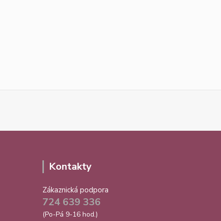
Kontakty
Zákaznická podpora
724 639 336
(Po-Pá 9-16 hod.)