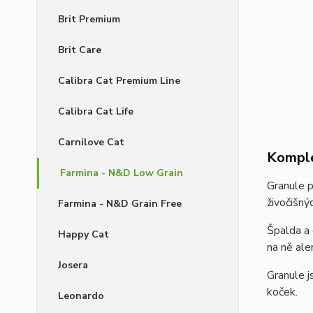
Brit Premium
Brit Care
Calibra Cat Premium Line
Calibra Cat Life
Carnilove Cat
Komple
Farmina - N&D Low Grain
Granule 
živočišnýc
Farmina - N&D Grain Free
Špalda a 
Happy Cat
na ně aler
Josera
Granule j
koček.
Leonardo