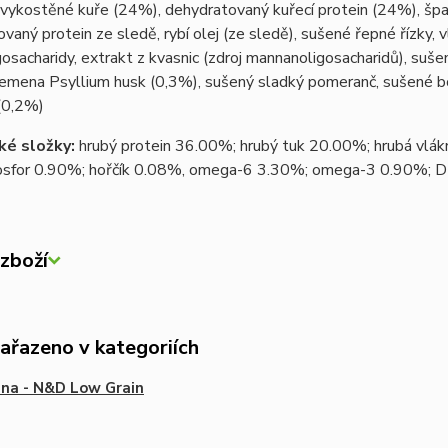
vykostěné kuře (24%), dehydratovaný kuřecí protein (24%), špal
vaný protein ze sledě, rybí olej (ze sledě), sušené řepné řízky, v
gosacharidy, extrakt z kvasnic (zdroj mannanoligosacharidů), suš
emena Psyllium husk (0,3%), sušený sladký pomeranč, sušené bor
(0,2%)
ké složky:
hrubý protein 36.00%; hrubý tuk 20.00%; hrubá vlák
osfor 0.90%; hořčík 0.08%, omega-6 3.30%; omega-3 0.90%;
zboží
zařazeno v kategoriích
na - N&D Low Grain