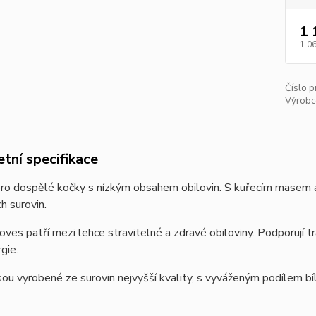
1 
1 0
Číslo p
Výrobc
tní specifikace
pro dospělé kočky s nízkým obsahem obilovin. S kuřecím masem
h surovin.
oves patří mezi lehce stravitelné a zdravé obiloviny. Podporují t
gie.
sou vyrobené ze surovin nejvyšší kvality, s vyváženým podílem bí