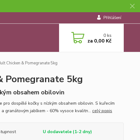
Přihlášení
0
ks
za
0,00 Kč
lt Chicken & Pomegranate 5kg
& Pomegranate 5kg
zkým obsahem obilovin
e pro dospělé kočky s nízkým obsahem obilovin. S kuřecím
a granátovým jablkem - 60% vysoce kvalitn...
celý popis
tupnost
U dodavatele (1-2 dny)