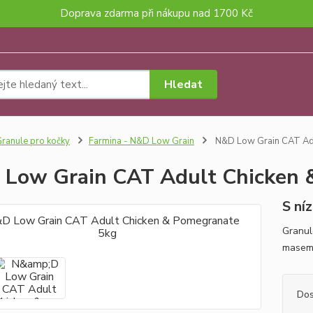
Doprava zdarma při nákupu nad 1700 Kč
Hledat
ranule pro kočky
Farmina - N&D Low Grain
N&D Low Grain CAT Adu
Low Grain CAT Adult Chicken 
S ní
Granul
masem 
Dos