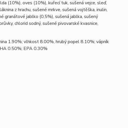
da (10%), oves (10%), kuřecí tuk, sušená vejce, sleď,
láknina z hrachu, sušené mrkve, sušená vojtěška, inulin,
ené granátové jablko (0,5%), sušená jablka, sušený
ůvky, chlorid sodný, sušené pivovarské kvasnice,
nina 1.90%; vlhkost 8.00%, hrubý popel 8.10%; vápník
 DHA 0.50%; EPA 0.30%