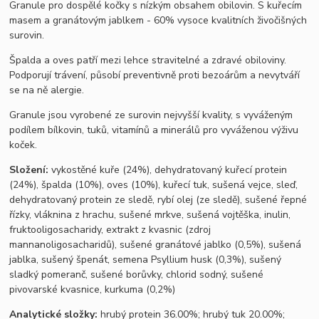
Granule pro dospělé kočky s nízkým obsahem obilovin. S kuřecím
masem a granátovým jablkem -
60% vysoce kvalitních živočišných
surovin.
Špalda a oves patří mezi lehce stravitelné a zdravé obiloviny.
Podporují trávení, působí preventivně proti bezoárům a nevytváří
se na ně alergie.
Granule jsou vyrobené ze surovin nejvyšší kvality, s vyváženým
podílem bílkovin, tuků, vitamínů a minerálů pro vyváženou výživu
koček.
Složení:
vykostěné kuře (24%), dehydratovaný kuřecí protein
(24%), špalda (10%), oves (10%), kuřecí tuk, sušená vejce, sleď,
dehydratovaný protein ze sledě, rybí olej (ze sledě), sušené řepné
řízky, vláknina z hrachu, sušené mrkve, sušená vojtěška, inulin,
fruktooligosacharidy, extrakt z kvasnic (zdroj
mannanoligosacharidů), sušené granátové jablko (0,5%), sušená
jablka, sušený špenát, semena Psyllium husk (0,3%), sušený
sladký pomeranč, sušené borůvky, chlorid sodný, sušené
pivovarské kvasnice, kurkuma (0,2%)
Analytické složky:
hrubý protein 36.00%; hrubý tuk 20.00%;