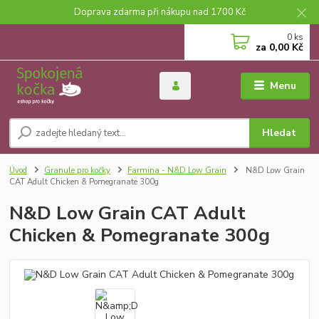
Doprava zdarma při nákupu nad 1700 Kč
0
ks
za
0,00 Kč
Menu
Hledat
Úvod
Granule pro kočky
Farmina - N&D Low Grain
N&D Low Grain
CAT Adult Chicken & Pomegranate 300g
N&D Low Grain CAT Adult
Chicken & Pomegranate 300g