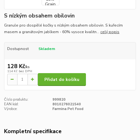
S nízkým obsahem obilovin
Granule pro dospělé kočky s nízkým obsahem obilovin. S kuřecím
masem a granátovým jablkem - 60% vysoce kvalitn...
celý popis
Dostupnost
Skladem
128 Kč
/
ks
114 Kč
bez DPH
Přidat do košíku
Číslo produktu:
999820
EAN kód:
8010276021540
Výrobce:
Farmina Pet Food
Kompletní specifikace