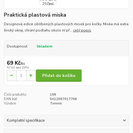
Praktická plastová miska
Designová edice oblíbených plastových misek pro kočky. Miska má extra
široký okraj, chrání podlahu okolo ní př...
celý popis
Dostupnost
Skladem
69 Kč
/
ks
57 Kč
bez DPH
Přidat do košíku
Číslo produktu:
196
EAN kód:
5412087017706
Výrobce:
Tommi
Kompletní specifikace