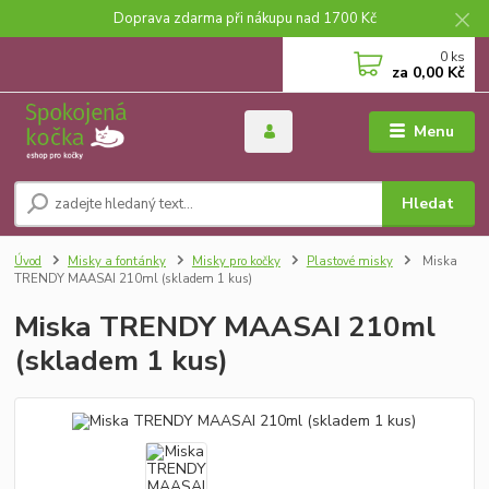
Doprava zdarma při nákupu nad 1700 Kč
0
ks
za
0,00 Kč
Menu
Hledat
Úvod
Misky a fontánky
Misky pro kočky
Plastové misky
Miska
TRENDY MAASAI 210ml (skladem 1 kus)
Miska TRENDY MAASAI 210ml
(skladem 1 kus)