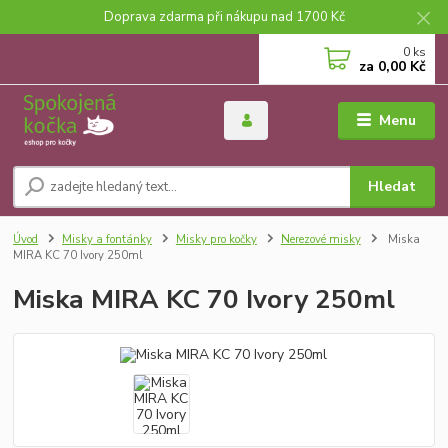
Doprava zdarma při nákupu nad 1700 Kč
0
ks
za
0,00 Kč
Menu
Hledat
Úvod
Misky a fontánky
Misky pro kočky
Nerezové misky
Miska
MIRA KC 70 Ivory 250ml
Miska MIRA KC 70 Ivory 250ml