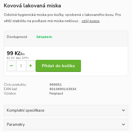
Kovová lakovaná miska
Odolná hygienická miska pro kočky, vyrobená z lakovaného kovu. Pro
větší stabilitu na podlaze má miska neklouz...
celý popis
Dostupnost
Skladem
99 Kč
/
ks
82 Kč
bez DPH
Přidat do košíku
Číslo produktu:
999051
EAN kód:
8010690143934
Výrobce:
Ferplast
Kompletní specifikace
Parametry