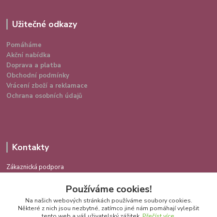
Užitečné odkazy
Pomáháme
Akční nabídka
Doprava a platba
Obchodní podmínky
Vrácení zboží a reklamace
Ochrana osobních údajů
Kontakty
Zákaznická podpora
724 639 336
Používáme cookies!
(Po-Pá 9-16 hod.)
Na našich webových stránkách používáme soubory cookies.
info@spokojenakocka.cz
Některé z nich jsou nezbytné, zatímco jiné nám pomáhají vylepšit
tento web a váš uživatelský zážitek.
Přečíst více
.