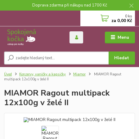
Doprava zdarma při nákupu nad 1700 Kč
0
ks
za
0,00 Kč
Menu
Hledat
Úvod
Konzervy, vaničky a kapsičky
Miamor
MIAMOR Ragout
multipack 12x100g v želé II
MIAMOR Ragout multipack
12x100g v želé II